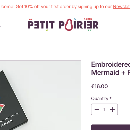
lcome! Get 10% off your first order by signing up to our
Newslett
AL
Embroidered
Mermaid + P
Price
€16.00
Quantity
*