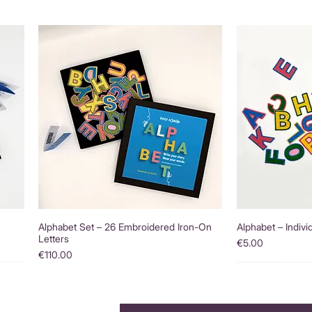
Alphabet Set – 26 Embroidered Iron-On
Alphabet – Indivi
Letters
Price
€5.00
Price
€110.00