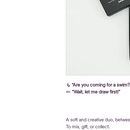
🧜
“Are you coming for a swim?
✏️
“Wait, let me draw first!”
A soft and creative duo, betwe
To mix, gift, or collect.