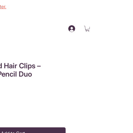
er.
 Hair Clips –
encil Duo