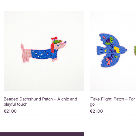
Beaded Dachshund Patch – A chic and
‘Take Flight’ Patch – For
playful touch
go
Price
Price
€21.00
€21.00