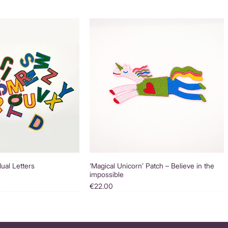
dual Letters
‘Magical Unicorn’ Patch – Believe in the
impossible
Price
€22.00