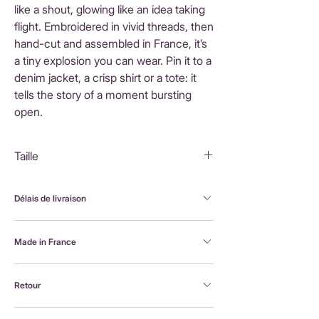
like a shout, glowing like an idea taking
flight. Embroidered in vivid threads, then
hand-cut and assembled in France, it’s
a tiny explosion you can wear. Pin it to a
denim jacket, a crisp shirt or a tote: it
tells the story of a moment bursting
open.
Taille
5,5X5 cm
Délais de livraison
FranceLivraison rapide sous 3 à 5 jours ouvrésFrais
Made in France
de livraison : 3,90 €Livraison offerte dès 80 €
d'achatInternationalLivraison sous 3 à 5 jours
Brodée à la machine et assemblée à la main en
ouvrésLes frais de livraison sont calculés en
Retour
France, par Alexandra, la créatrice Petit Poirier
fonction du pays de destination et affichés au
moment du paiement.
Retour possible sous 14 jours. En savoir plus :