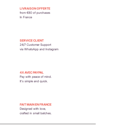
https://www.petit-poirier.com/retours-et-
LIVRAISON OFFERTE
remboursements
from €80 of purchases
In France
SERVICE CLIENT
24/7 Customer Support
via WhatsApp and Instagram
4X AVEC PAYPAL
Pay with peace of mind.
It's simple and quick.
FAIT MAIN EN FRANCE
Designed with love,
crafted in small batches.