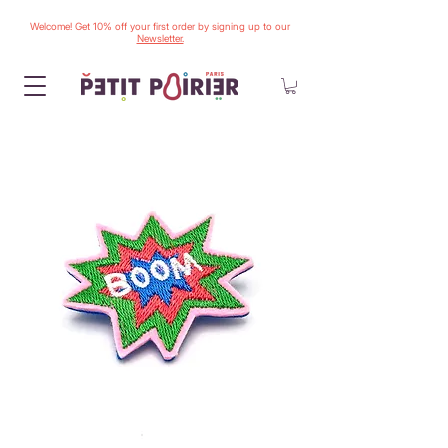
Welcome! Get 10% off your first order by signing up to our
Newsletter.