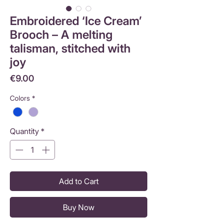
Embroidered ‘Ice Cream’
Brooch – A melting
talisman, stitched with
joy
Price
€9.00
Colors
*
Quantity
*
Add to Cart
Buy Now