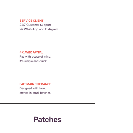
SERVICE CLIENT
24/7 Customer Support
via WhatsApp and Instagram
4X AVEC PAYPAL
Pay with peace of mind.
It's simple and quick.
FAIT MAIN EN FRANCE
Designed with love,
crafted in small batches.
Patches