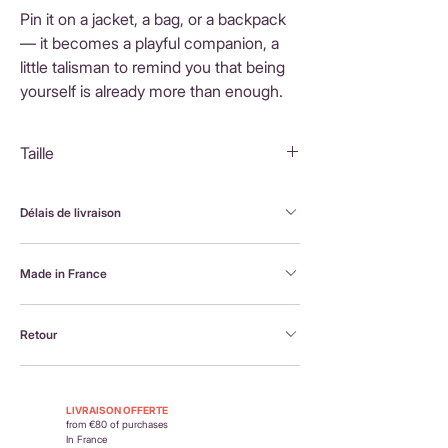
Pin it on a jacket, a bag, or a backpack
— it becomes a playful companion, a
little talisman to remind you that being
yourself is already more than enough.
Taille
3,5x2cm
Délais de livraison
FranceLivraison rapide sous 3 à 5 jours ouvrésFrais
Made in France
de livraison : 3,90 €Livraison offerte dès 80 €
d'achatInternationalLivraison sous 3 à 5 jours
Brodée à la machine et assemblée à la main en
ouvrésLes frais de livraison sont calculés en
Retour
France, par Alexandra, la créatrice Petit Poirier
fonction du pays de destination et affichés au
moment du paiement.
Retour possible sous 14 jours. En savoir plus :
https://www.petit-poirier.com/retours-et-
LIVRAISON OFFERTE
remboursements
from €80 of purchases
In France