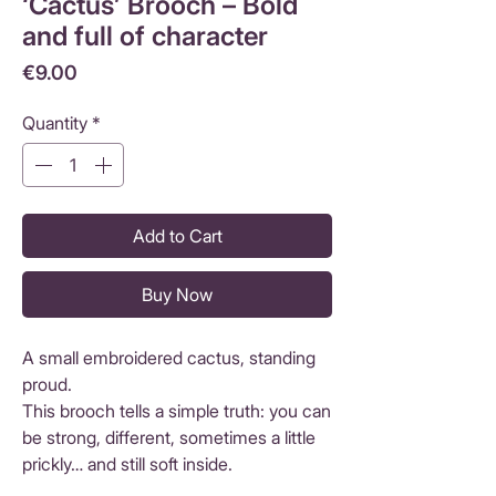
‘Cactus’ Brooch – Bold
and full of character
Price
€9.00
Quantity
*
Add to Cart
Buy Now
A small embroidered cactus, standing
proud.
This brooch tells a simple truth: you can
be strong, different, sometimes a little
prickly… and still soft inside.