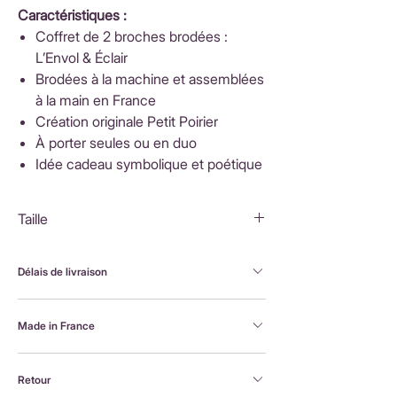
Caractéristiques :
Coffret de 2 broches brodées :
L’Envol & Éclair
Brodées à la machine et assemblées
à la main en France
Création originale Petit Poirier
À porter seules ou en duo
Idée cadeau symbolique et poétique
Taille
Colombe : 6x5cm
Éclair : 4x2cm
Délais de livraison
FranceLivraison rapide sous 3 à 5 jours ouvrésFrais
Made in France
de livraison : 3,90 €Livraison offerte dès 80 €
d'achatInternationalLivraison sous 3 à 5 jours
Brodée à la machine et assemblée à la main en
ouvrésLes frais de livraison sont calculés en
Retour
France, par Alexandra, la créatrice Petit Poirier
fonction du pays de destination et affichés au