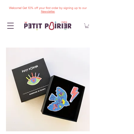
Welcome! Get 10% off your first order by signing up to our
Newsletter.