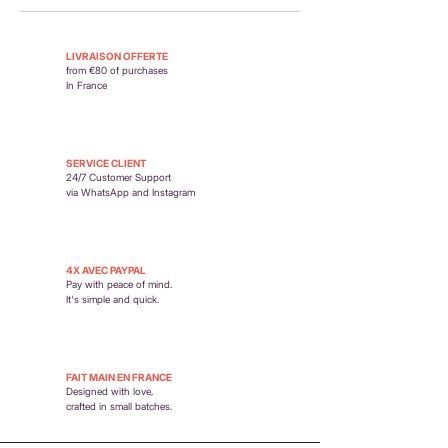
moment du paiement.
Retour possible sous 14 jours. En savoir plus :
https://www.petit-poirier.com/retours-et-
LIVRAISON OFFERTE
remboursements
from €80 of purchases
In France
SERVICE CLIENT
24/7 Customer Support
via WhatsApp and Instagram
4X AVEC PAYPAL
Pay with peace of mind.
It's simple and quick.
FAIT MAIN EN FRANCE
Designed with love,
crafted in small batches.