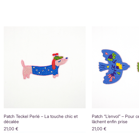
Patch Teckel Perlé – La touche chic et
Patch “L’envol” – Pour c
décalée
lâchent enfin prise
Prix
Prix
21,00 €
21,00 €