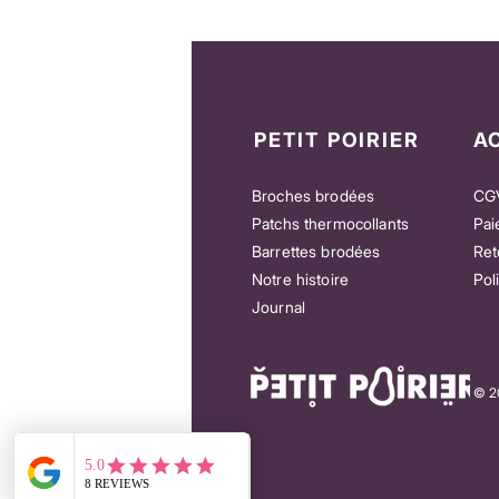
PETIT POIRIER
A
Broches brodées
CG
Patchs thermocollants
Pai
Barrettes brodées
Ret
Notre histoire
Pol
e
Patch “You’re my Queen” – Pour honorer
Patch “Let’s Danc
Journal
celles qui comptent
qui n’attendent p
Prix
Prix
18,00 €
25,00 €
© 20