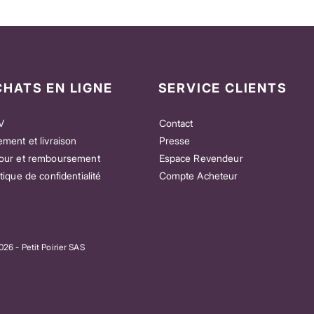
CHATS EN LIGNE
SERVICE CLIENTS
V
Contact
ement et livraison
Presse
our et remboursement
Espace Revendeur
itique de confidentialité
Compte Acheteur
e” – Pour celles et ceux
Patch Good Vibes Mix – Pour celles et
as la musique
ceux qui aiment tout ressentir
Prix
23,00 €
26 - Petit Poirier SAS