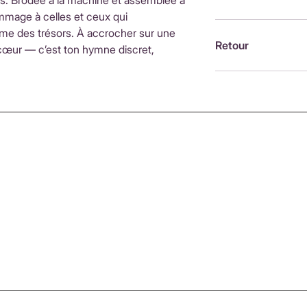
is. Brodée à la machine et assemblée à
d'achatInternationa
ommage à celles et ceux qui
ouvrésLes frais de 
Brodée à la machin
mme des trésors. À accrocher sur une
fonction du pays de
France, par Alexandr
Retour
 cœur — c’est ton hymne discret,
moment du paieme
Retour possible sou
https://www.petit-p
remboursements