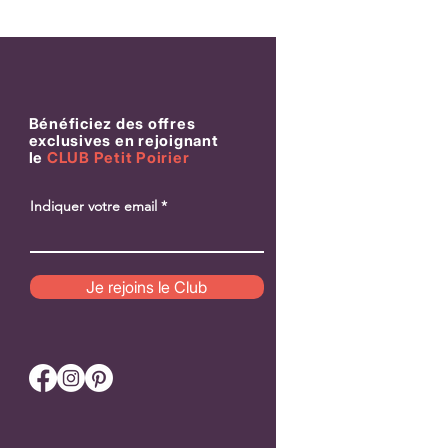
Bénéficiez des offres
exclusives en rejoignant
le
CLUB Petit Poirier
Indiquer votre email
Patch Pomme «Croque-moi» – Pour
Patch “Love Meter” – P
cultiver la joie simple
qui compte vraiment
Je rejoins le Club
Prix
Prix
18,00 €
18,00 €