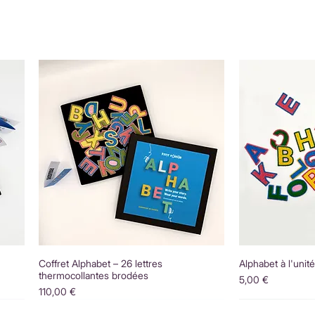
Coffret Alphabet – 26 lettres
Alphabet à l'unit
thermocollantes brodées
Prix
5,00 €
Prix
110,00 €