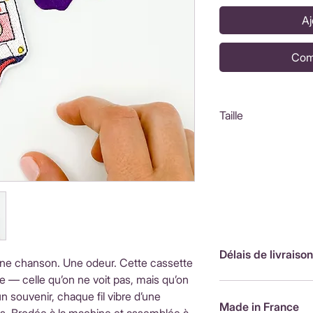
Aj
Com
Taille
5x4,8cm
Délais de livraison
Une chanson. Une odeur. Cette cassette
ure — celle qu’on ne voit pas, mais qu’on
FranceLivraison rap
n souvenir, chaque fil vibre d’une
de livraison : 3,90
Made in France