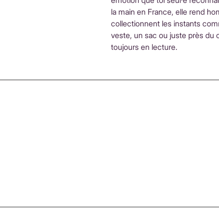
émotion que toi seul·e reconna
la main en France, elle rend h
collectionnent les instants co
veste, un sac ou juste près du
toujours en lecture.