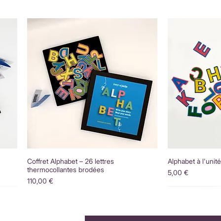
Coffret Alphabet – 26 lettres
Alphabet à l'unit
thermocollantes brodées
Prix
5,00 €
Prix
110,00 €