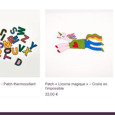
é - Patch thermocollant
Patch « Licorne magique » – Croire en
l’impossible
Prix
22,00 €