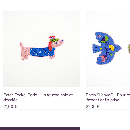
Patch Teckel Perlé – La touche chic et
Patch “L’envol” – Pour c
décalée
lâchent enfin prise
Prix
Prix
21,00 €
21,00 €