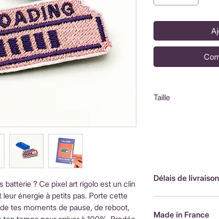
Aj
Com
Taille
4,7X2,3 cm
Délais de livraison
 batterie ? Ce pixel art rigolo est un clin
 leur énergie à petits pas. Porte cette
FranceLivraison rap
de tes moments de pause, de reboot,
de livraison : 3,90
Made in France