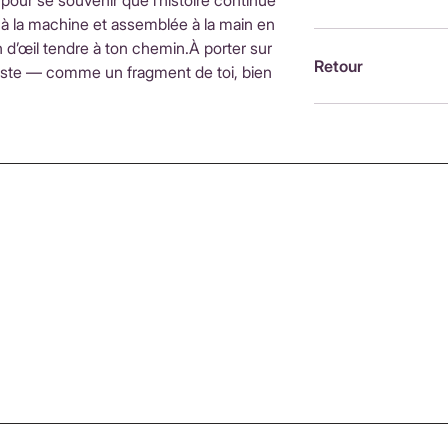
 pour se souvenir que l’histoire continue
d'achatInternationa
e à la machine et assemblée à la main en
ouvrésLes frais de 
Brodée à la machin
n d’œil tendre à ton chemin.À porter sur
fonction du pays de
France, par Alexandr
Retour
ste — comme un fragment de toi, bien
moment du paieme
Retour possible sou
https://www.petit-p
remboursements