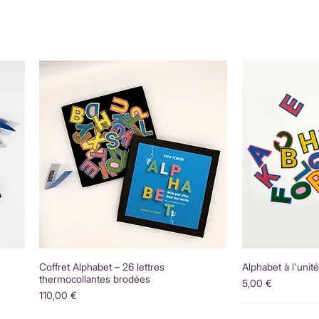
Coffret Alphabet – 26 lettres
Alphabet à l'unit
thermocollantes brodées
Prix
5,00 €
Prix
110,00 €