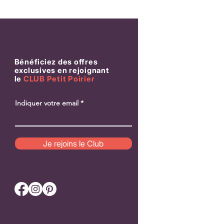
Bénéficiez des offres
exclusives en rejoignant
le
CLUB Petit Poirier
Indiquer votre email
Patch Pomme «Croque-moi» – Pour
Patch “Love Meter” – P
cultiver la joie simple
qui compte vraiment
Je rejoins le Club
Prix
Prix
18,00 €
18,00 €