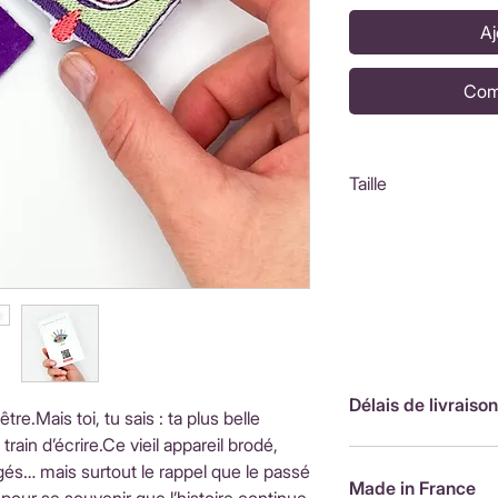
Aj
Com
Taille
5,5x4,5cm
Délais de livraison
tre.Mais toi, tu sais : ta plus belle
 train d’écrire.Ce vieil appareil brodé,
FranceLivraison rap
igés… mais surtout le rappel que le passé
de livraison : 3,90
Made in France