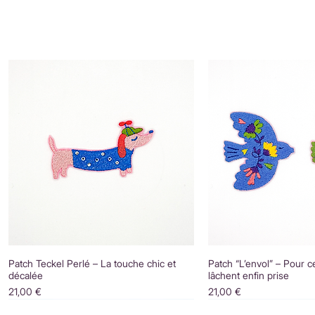
Patch Teckel Perlé – La touche chic et
Patch “L’envol” – Pour c
décalée
lâchent enfin prise
Prix
Prix
21,00 €
21,00 €