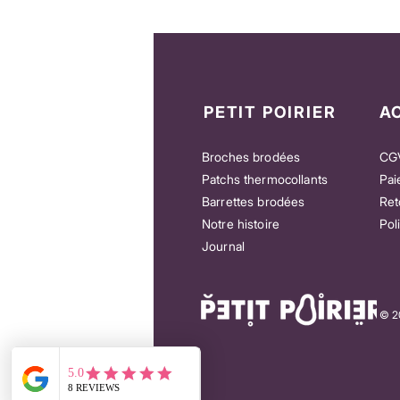
PETIT POIRIER
A
Broches brodées
CG
Patchs thermocollants
Pai
Barrettes brodées
Ret
Notre histoire
Pol
e
Patch “You’re my Queen” – Pour honorer
Patch “Let’s Danc
Journal
celles qui comptent
qui n’attendent p
Prix
Prix
18,00 €
25,00 €
© 20