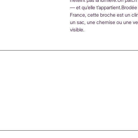
n’éteint pas la lumière.Un patch
— et qu’elle t’appartient.Brodé
France, cette broche est un cli
un sac, une chemise ou une ve
visible.