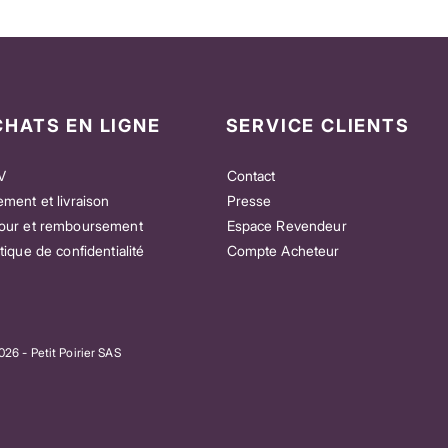
CHATS EN LIGNE
SERVICE CLIENTS
V
Contact
ement et livraison
Presse
our et remboursement
Espace Revendeur
itique de confidentialité
Compte Acheteur
e” – Pour celles et ceux
Patch Good Vibes Mix – Pour celles et
as la musique
ceux qui aiment tout ressentir
Prix
23,00 €
26 - Petit Poirier SAS