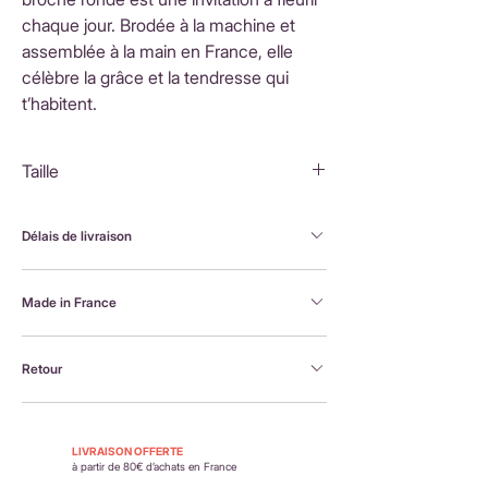
chaque jour. Brodée à la machine et
assemblée à la main en France, elle
célèbre la grâce et la tendresse qui
t’habitent.
Taille
5,5x5,5cm
Délais de livraison
FranceLivraison rapide sous 3 à 5 jours ouvrésFrais
Made in France
de livraison : 3,90 €Livraison offerte dès 80 €
d'achatInternationalLivraison sous 3 à 5 jours
Brodée à la machine et assemblée à la main en
ouvrésLes frais de livraison sont calculés en
Retour
France, par Alexandra, la créatrice Petit Poirier
fonction du pays de destination et affichés au
moment du paiement.
Retour possible sous 14 jours. En savoir plus :
https://www.petit-poirier.com/retours-et-
LIVRAISON OFFERTE
remboursements
à partir de 80€ d’achats en France