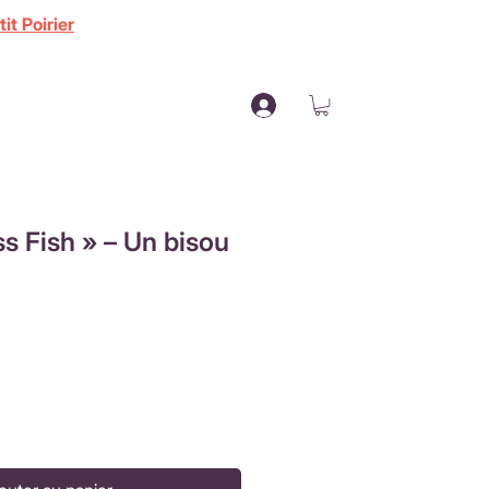
it Poirier
s Fish » – Un bisou