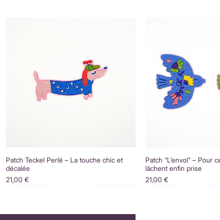
Patch Teckel Perlé – La touche chic et
Patch “L’envol” – Pour c
décalée
lâchent enfin prise
Prix
Prix
21,00 €
21,00 €