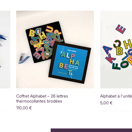
Coffret Alphabet – 26 lettres
Alphabet à l'unit
thermocollantes brodées
Prix
5,00 €
Prix
110,00 €