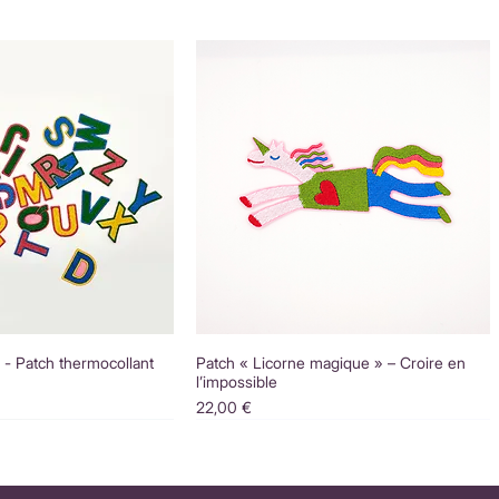
é - Patch thermocollant
Patch « Licorne magique » – Croire en
l’impossible
Prix
22,00 €