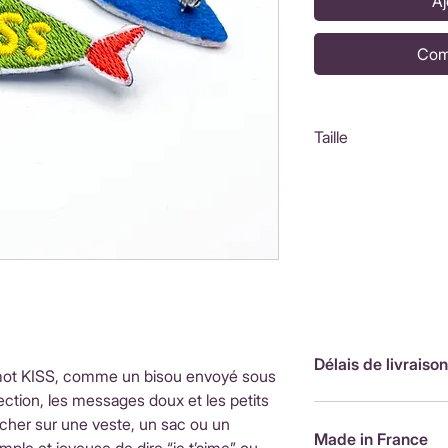
Aj
Com
Taille
6x2cm
Délais de livraison
 mot KISS, comme un bisou envoyé sous
ection, les messages doux et les petits
FranceLivraison rap
ocher sur une veste, un sac ou un
de livraison : 3,90
Made in France