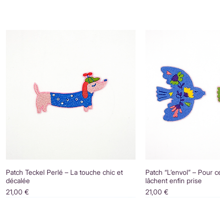
Patch Teckel Perlé – La touche chic et
Patch “L’envol” – Pour c
décalée
lâchent enfin prise
Prix
Prix
21,00 €
21,00 €