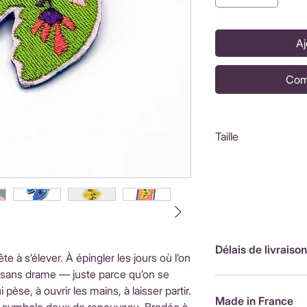
Aj
Com
Taille
6X5 cm
Délais de livraison
 à s’élever. À épingler les jours où l’on
t, sans drame — juste parce qu’on se
FranceLivraison rap
 pèse, à ouvrir les mains, à laisser partir.
de livraison : 3,90
Made in France