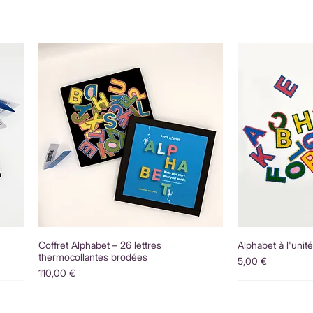
Coffret Alphabet – 26 lettres
Alphabet à l'unit
thermocollantes brodées
Prix
5,00 €
Prix
110,00 €