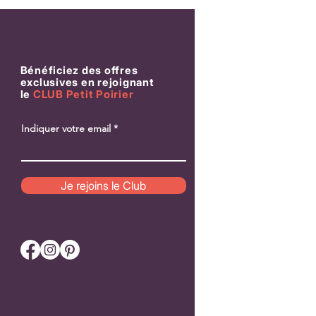
Bénéficiez des offres
exclusives en rejoignant
le
CLUB Petit Poirier
Indiquer votre email
Patch Pomme «Croque-moi» – Pour
Patch “Love Meter” – P
cultiver la joie simple
qui compte vraiment
Je rejoins le Club
Prix
Prix
18,00 €
18,00 €