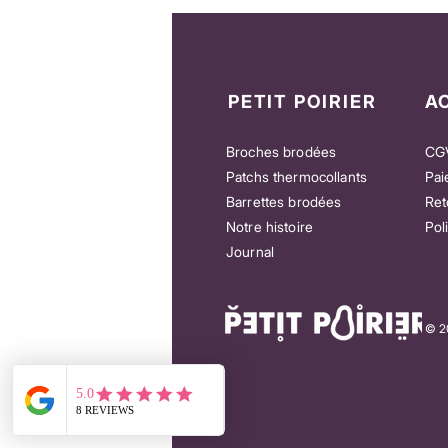
PETIT POIRIER
A
Broches brodées
CG
Patchs thermocollants
Pai
Barrettes brodées
Ret
Notre histoire
Pol
e
Patch “You’re my Queen” – Pour honorer
Patch “Let’s Danc
Journal
celles qui comptent
qui n’attendent p
Prix
Prix
18,00 €
25,00 €
© 20