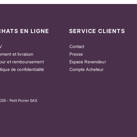
CHATS EN LIGNE
SERVICE CLIENTS
V
Contact
ement et livraison
Presse
our et remboursement
Espace Revendeur
itique de confidentialité
Compte Acheteur
e” – Pour celles et ceux
Patch Good Vibes Mix – Pour celles et
as la musique
ceux qui aiment tout ressentir
Prix
23,00 €
26 - Petit Poirier SAS