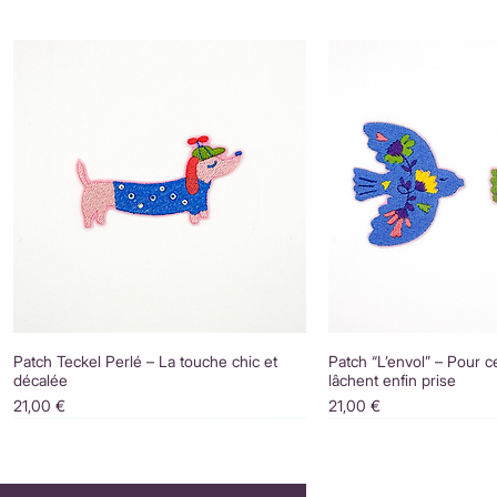
Patch Teckel Perlé – La touche chic et
Patch “L’envol” – Pour c
décalée
lâchent enfin prise
Prix
Prix
21,00 €
21,00 €