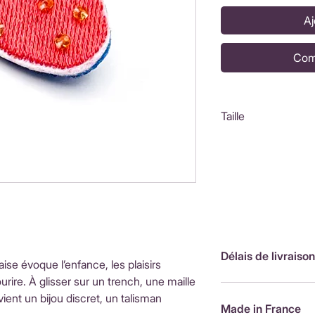
Aj
Com
Taille
2,5x3cm
Délais de livraison
raise évoque l’enfance, les plaisirs
ourire. À glisser sur un trench, une maille
FranceLivraison rap
ient un bijou discret, un talisman
de livraison : 3,90
Made in France