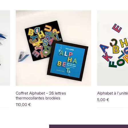
Coffret Alphabet – 26 lettres
Alphabet à l'unit
thermocollantes brodées
Prix
5,00 €
Prix
110,00 €