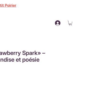
it Poirier
awberry Spark» –
dise et poésie