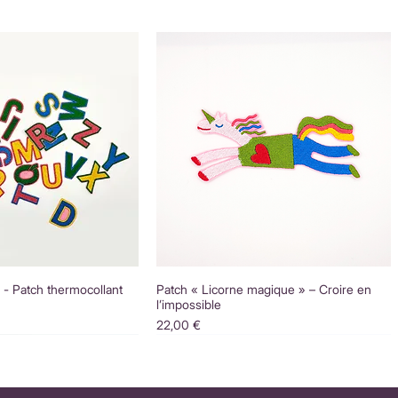
é - Patch thermocollant
Patch « Licorne magique » – Croire en
l’impossible
Prix
22,00 €