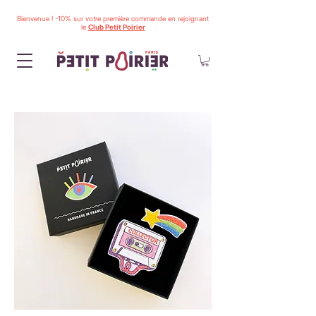
Bienvenue ! -10% sur votre première commande en rejoignant
le
Club Petit Poirier