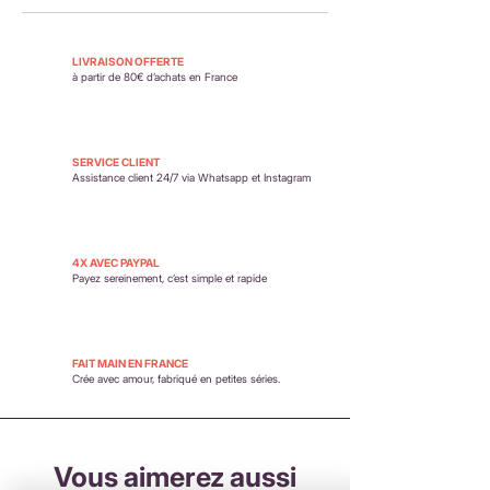
moment du paiement.
Retour possible sous 14 jours. En savoir plus :
https://www.petit-poirier.com/retours-et-
LIVRAISON OFFERTE
remboursements
à partir de 80€ d’achats en France
SERVICE CLIENT
Assistance client 24/7 via Whatsapp et Instagram
4X AVEC PAYPAL
Payez sereinement,
c’est simple et rapide
FAIT MAIN EN FRANCE
Crée avec amour, fabriqué en petites séries.
Vous aimerez aussi