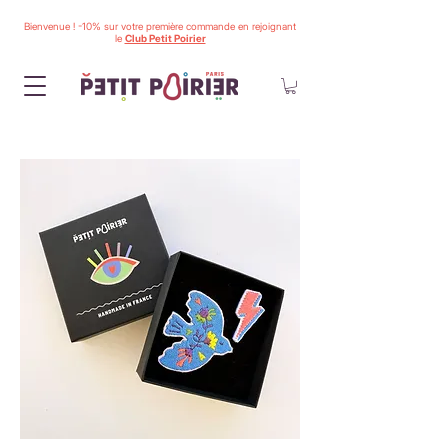
Bienvenue ! -10% sur votre première commande en rejoignant
le
Club Petit Poirier