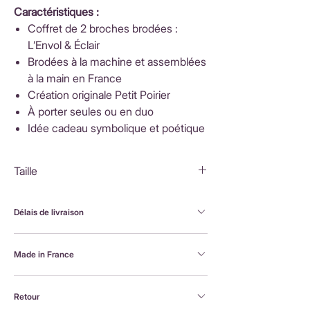
Caractéristiques :
Coffret de 2 broches brodées :
L’Envol & Éclair
Brodées à la machine et assemblées
à la main en France
Création originale Petit Poirier
À porter seules ou en duo
Idée cadeau symbolique et poétique
Taille
Colombe : 6x5cm
Foudre : 4x2cm
Délais de livraison
FranceLivraison rapide sous 3 à 5 jours ouvrésFrais
Made in France
de livraison : 3,90 €Livraison offerte dès 80 €
d'achatInternationalLivraison sous 3 à 5 jours
Brodée à la machine et assemblée à la main en
ouvrésLes frais de livraison sont calculés en
Retour
France, par Alexandra, la créatrice Petit Poirier
fonction du pays de destination et affichés au