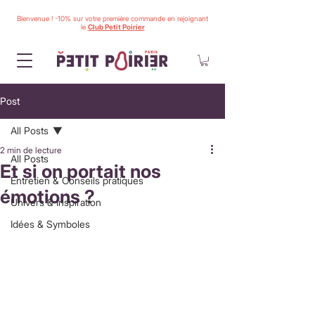
Bienvenue ! -10% sur votre première commande en rejoignant
le
Club Petit Poirier
Post
All Posts
2 min de lecture
All Posts
Et si on portait nos
Entretien & Conseils pratiques
émotions ?
Univers & Inspiration
Idées & Symboles