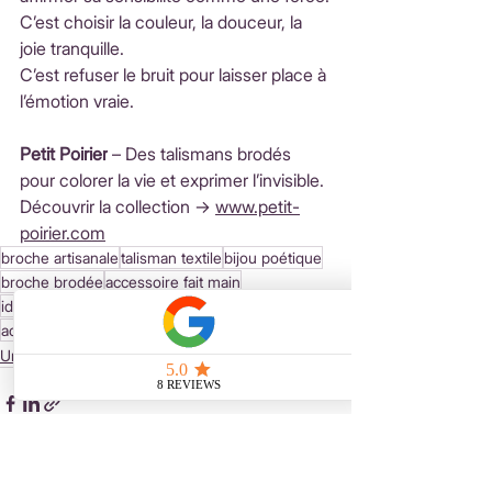
C’est choisir la couleur, la douceur, la 
joie tranquille.
C’est refuser le bruit pour laisser place à 
l’émotion vraie.
Petit Poirier
 – Des talismans brodés 
pour colorer la vie et exprimer l’invisible.
Découvrir la collection → 
www.petit-
poirier.com
broche artisanale
talisman textile
bijou poétique
broche brodée
accessoire fait main
idée cadeau originale
made in France
accessoire émotion
broche symbolique
Univers & Inspiration
Voir tout
Posts récents