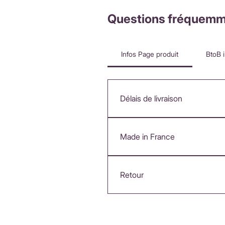
Questions fréquemm
Infos Page produit
BtoB 
Délais de livraison
FranceLivraison rapide sous 3 
d'achatInternationalLivraison 
Made in France
et affichés au moment du pa
Brodée à la machine et assemb
Retour
Retour possible sous 14 jours