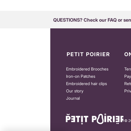
QUESTIONS? Check our FAQ or send
PETIT POIRIER
O
Embroidered Brooches
Ter
Iron-on Patches
Pay
Embroidered hair clips
Ret
Our story
Pri
Journal
© 20