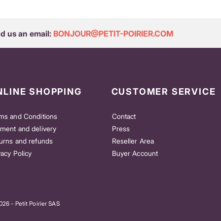
 us an email:
BONJOUR@PETIT-POIRIER.COM
NLINE SHOPPING
CUSTOMER SERVICE
ms and Conditions
Contact
ment and delivery
Press
urns and refunds
Reseller Area
vacy Policy
Buyer Account
26 - Petit Poirier SAS