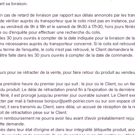
nt sa livraison.
En cas de retard de livraison par rapport aux délais annoncés par les trans
 vériﬁer auprès du transporteur que le colis n’est pas en instance, pui
 au vendredi de 9h à 18h et le samedi de 9h30 à 17h30, hors jours fériés
tige ou d’enquête pour effectuer une recherche du colis.
 les 30 jours ouvrés à compter de la date indiquée pour la livraison de l
ons nécessaires auprès du transporteur concerné. Si le colis est retrou
au terme de l’enquête, le colis n’est pas retrouvé, le Client demandera
t être faite dans les 30 jours ouvrés à compter de la date de commande.
jours pour se rétracter de la vente, pour faire retour du produit au ve
a première heure du premier jour qui suit : le jour où le Client, ou un ti
produit. Le délai de rétractation prend fin à l’expiration de la dernière 
rié, il est prorogé jusqu’au premier jour ouvrable suivant. Le Client ex
cter par mail à l’adresse bonjour
@petit-poirier.com ou sur son espace clien
riel, il sera transmis au Client, sans délai, un accusé de réception de la 
t de rétractation pèse sur le Client.
ucun remboursement ne pourra avoir lieu avant d’avoir préalablement reçu e
cette demande.
s dans leur état d’origine et dans leur intégralité (étiquette produit, ac