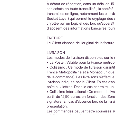
À défaut de réception, dans un délai de 15
ses achats en toute tranquillité ; la socié
transmises en ligne, notamment les coordo
Socket Layer) qui permet le cryptage des c
cryptée par un logiciel dès lors qu’apparaî
disposent des informations bancaires four
FACTURE
Le Client dispose de l’original de la factur
LIVRAISON
Les modes de livraison disponibles sur le s
• La Poste : Valable pour la France métrop
• Colissimo : Ce mode de livraison garanti
France Métropolitaine et à Monaco uniquem
de la commande). Les livraisons s’effectuen
livraison indiquée par le Client. En cas d’ab
boîte aux lettres. Dans le cas contraire, u
• Colissimo International : Ce mode de liv
partir de 12,90 euros, en fonction des Zone
signature. En cas d’absence lors de la li
présentation.
Les commandes peuvent être soumises aux é