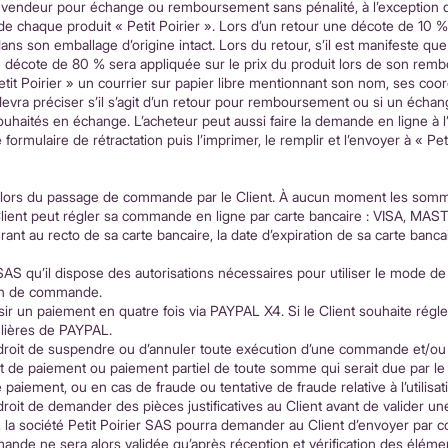
vendeur pour échange ou remboursement sans pénalité, à l’exception de
ie de chaque produit « Petit Poirier ». Lors d’un retour une décote de 10
dans son emballage d’origine intact. Lors du retour, s’il est manifeste qu
ne décote de 80 % sera appliquée sur le prix du produit lors de son rem
 Petit Poirier » un courrier sur papier libre mentionnant son nom, ses 
 devra préciser s’il s’agit d’un retour pour remboursement ou si un échang
e souhaités en échange. L’acheteur peut aussi faire la demande en ligne à 
 formulaire de rétractation puis l’imprimer, le remplir et l’envoyer à « Pet
isée lors du passage de commande par le Client. À aucun moment les so
lient peut régler sa commande en ligne par carte bancaire : VISA,
ant au recto de sa carte bancaire, la date d’expiration de sa carte banc
r SAS qu’il dispose des autorisations nécessaires pour utiliser le mode de
bon de commande.
isir un paiement en quatre fois via PAYPAL X4. Si le Client souhaite régl
ulières de PAYPAL.
 droit de suspendre ou d’annuler toute exécution d’une commande et/ou t
t de paiement ou paiement partiel de toute somme qui serait due par le 
 paiement, ou en cas de fraude ou tentative de fraude relative à l’utilisa
 droit de demander des pièces justificatives au Client avant de valider 
la société Petit Poirier SAS pourra demander au Client d’envoyer par co
ande ne sera alors validée qu’après réception et vérification des élém