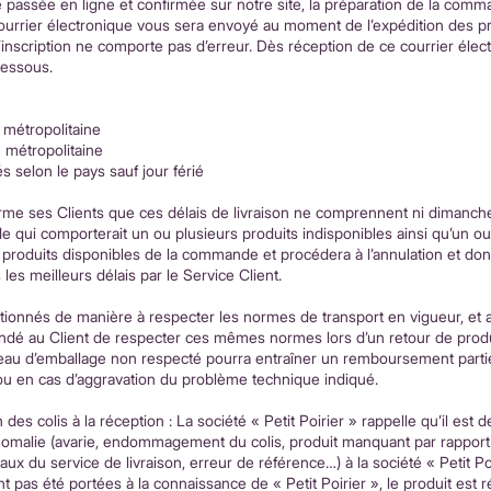
 passée en ligne et confirmée sur notre site, la préparation de la comma
courrier électronique vous sera envoyé au moment de l’expédition des p
d’inscription ne comporte pas d’erreur. Dès réception de ce courrier él
dessous.
 métropolitaine
e métropolitaine
és selon le pays sauf jour férié
informe ses Clients que ces délais de livraison ne comprennent ni dimanch
 qui comporterait un ou plusieurs produits indisponibles ainsi qu’un ou 
s produits disponibles de la commande et procédera à l’annulation et 
les meilleurs délais par le Service Client.
tionnés de manière à respecter les normes de transport en vigueur, et 
emandé au Client de respecter ces mêmes normes lors d’un retour de pr
veau d’emballage non respecté pourra entraîner un remboursement part
t ou en cas d’aggravation du problème technique indiqué.
 des colis à la réception : La société « Petit Poirier » rappelle qu’il est 
anomalie (avarie, endommagement du colis, produit manquant par rapport 
x du service de livraison, erreur de référence…) à la société « Petit Poi
t pas été portées à la connaissance de « Petit Poirier », le produit est 