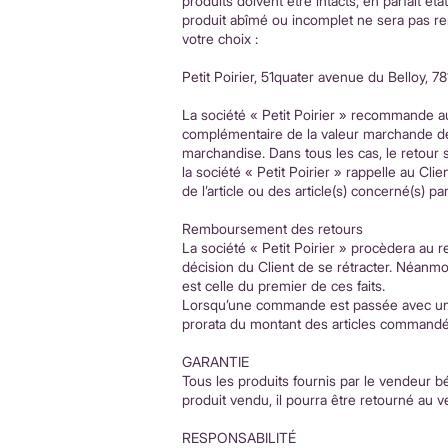
produits doivent être intacts, en parfait éta
produit abîmé ou incomplet ne sera pas rem
votre choix :
Petit Poirier, 51quater avenue du Belloy, 
La société « Petit Poirier » recommande a
complémentaire de la valeur marchande des 
marchandise. Dans tous les cas, le retour s
la société « Petit Poirier » rappelle au Cl
de l’article ou des article(s) concerné(s) 
Remboursement des retours
La société « Petit Poirier » procèdera au 
décision du Client de se rétracter. Néanmoi
est celle du premier de ces faits.
Lorsqu’une commande est passée avec un b
prorata du montant des articles commandé
GARANTIE
Tous les produits fournis par le vendeur bé
produit vendu, il pourra être retourné au 
RESPONSABILITÉ