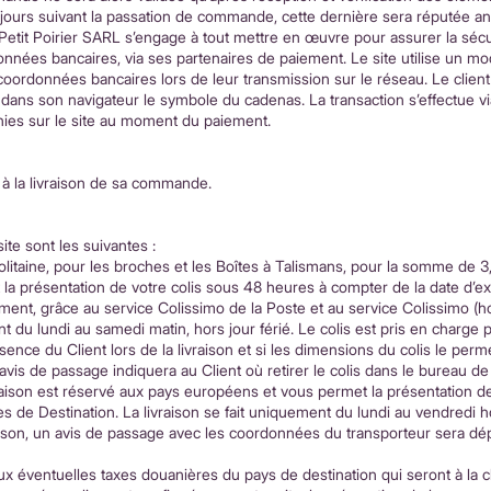
 jours suivant la passation de commande, cette dernière sera réputée annu
té Petit Poirier SARL s’engage à tout mettre en œuvre pour assurer la sécu
nnées bancaires, via ses partenaires de paiement. Le site utilise un 
oordonnées bancaires lors de leur transmission sur le réseau. Le client
t dans son navigateur le symbole du cadenas. La transaction s’effectue v
nies sur le site au moment du paiement.
e à la livraison de sa commande.
ite sont les suivantes :
olitaine, pour les broches et les Boîtes à Talismans, pour la somme de 3
t la présentation de votre colis sous 48 heures à compter de la date d’
ent, grâce au service Colissimo de la Poste et au service Colissimo (h
t du lundi au samedi matin, hors jour férié. Le colis est pris en charge p
sence du Client lors de la livraison et si les dimensions du colis le permet
n avis de passage indiquera au Client où retirer le colis dans le bureau d
raison est réservé aux pays européens et vous permet la présentation de
s de Destination. La livraison se fait uniquement du lundi au vendredi ho
vraison, un avis de passage avec les coordonnées du transporteur sera d
ventuelles taxes douanières du pays de destination qui seront à la ch