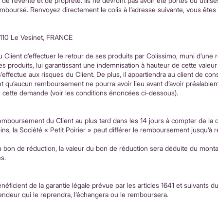
t de revente et de propreté. Ils ne devront pas avoir été portés ou utilisés
boursé. Renvoyez directement le colis à l’adresse suivante, vous êtes l
78110 Le Vesinet, FRANCE
u Client d’effectuer le retour de ses produits par Colissimo, muni d’u
produits, lui garantissant une indemnisation à hauteur de cette valeur 
’effectue aux risques du Client. De plus, il appartiendra au client de cons
ient qu’aucun remboursement ne pourra avoir lieu avant d’avoir préalablem
par cette demande (voir les conditions énoncées ci-dessous).
remboursement du Client au plus tard dans les 14 jours à compter de la da
ns, la Société « Petit Poirier » peut différer le remboursement jusqu’à 
on de réduction, la valeur du bon de réduction sera déduite du monta
s.
néficient de la garantie légale prévue par les articles 1641 et suivants 
vendeur qui le reprendra, l’échangera ou le remboursera.