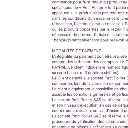
commande pour faire retour du produit au 
spécifiques de « Petit Poirier » font part
appliquée si le produit n’est pas retourné 
dans les conditions d’un essai sincère, u
rétractation, l’acheteur peut adresser à «
ou les produits concernés par le retour. Il
nécessaire de préciser l’article et la taill
:
bonjour@petitpoirier.com
pour recevoir le
MODALITÉS DE PAIEMENT
L’intégralité du paiement doit être réal
comme des arrhes ou des acomptes. Le C
PAYPAL. Le client indiquera le numéro figur
sa carte bancaire (3 derniers chiffres).
Le Client garantit à la société Petit Poirie
commande, lors de la validation de son 
Le client a également la possibilité de cho
accepte les conditions générales et partic
La société Petit Poirier SAS se réserve le
et son niveau d’exécution, en cas de défau
cours d’administration, en cas d’incident de
La société Petit Poirier SAS se réserve le
procédure de vérification des commandes, 
ensemble de pièces justificatives. La comm