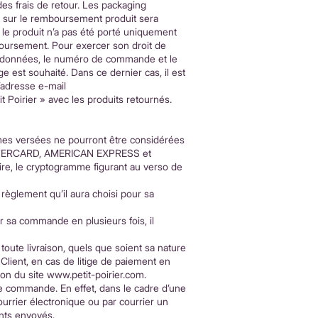
s frais de retour. Les packaging
 % sur le remboursement produit sera
e le produit n’a pas été porté uniquement
boursement. Pour exercer son droit de
coordonnées, le numéro de commande et le
e est souhaité. Dans ce dernier cas, il est
l’adresse e-mail
it Poirier » avec les produits retournés.
mmes versées ne pourront être considérées
 MASTERCARD, AMERICAN EXPRESS et
aire, le cryptogramme figurant au verso de
 règlement qu’il aura choisi pour sa
er sa commande en plusieurs fois, il
oute livraison, quels que soient sa nature
Client, en cas de litige de paiement en
tion du site www.petit-poirier.com.
une commande. En effet, dans le cadre d’une
urrier électronique ou par courrier un
ents envoyés.