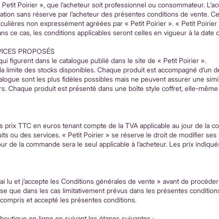
 Petit Poirier », que l’acheteur soit professionnel ou consommateur. L’ac
tation sans réserve par l’acheteur des présentes conditions de vente. C
culières non expressément agréées par « Petit Poirier ». « Petit Poirier 
s ce cas, les conditions applicables seront celles en vigueur à la date
VICES PROPOSÉS
ui figurent dans le catalogue publié dans le site de « Petit Poirier ».
la limite des stocks disponibles. Chaque produit est accompagné d’un desc
logue sont les plus fidèles possibles mais ne peuvent assurer une similit
. Chaque produit est présenté dans une boîte style coffret, elle-même 
des prix TTC en euros tenant compte de la TVA applicable au jour de la
its ou des services. « Petit Poirier » se réserve le droit de modifier ses
 jour de la commande sera le seul applicable à l’acheteur. Les prix indiq
J’ai lu et j’accepte les Conditions générales de vente » avant de procéd
se que dans les cas limitativement prévus dans les présentes conditions
u, compris et accepté les présentes conditions.
utique en ligne en suivant les étapes suivantes :