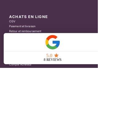
ACHATS EN LIGNE
CGV
Paiement et livraison
Retour et remboursement
Politique de confidentialité
SERVICE CLIENTS
Contact
Presse
Espace Revendeur
Compte Acheteur
Bénéficiez des offres exclusives en rejoignant le
CLUB Petit
Poirier
Indiquer votre email
Je rejoins le Club