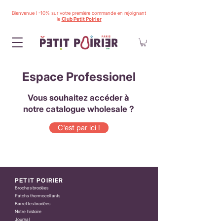
Bienvenue ! -10% sur votre première commande en rejoignant
le
Club Petit Poirier
Espace Professionel
Vous souhaitez accéder à
notre catalogue wholesale ?
C'est par ici !
PETIT POIRIER
Broches brodées
Patchs thermocollants
Barrettes brodées
Notre histoire
Journal