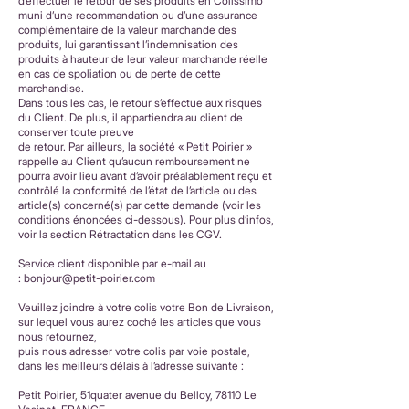
d’effectuer le retour de ses produits en Colissimo
muni d’une recommandation ou d’une assurance
complémentaire de la valeur marchande des
produits, lui garantissant l’indemnisation des
produits à hauteur de leur valeur marchande réelle
en cas de spoliation ou de perte de cette
marchandise.
Dans tous les cas, le retour s’effectue aux risques
du Client. De plus, il appartiendra au client de
conserver toute preuve
de retour. Par ailleurs, la société « Petit Poirier »
rappelle au Client qu’aucun remboursement ne
pourra avoir lieu avant d’avoir préalablement reçu et
contrôlé la conformité de l’état de l’article ou des
article(s) concerné(s) par cette demande (voir les
conditions énoncées ci-dessous). Pour plus d’infos,
voir la section Rétractation dans les CGV.
Service client disponible par e-mail au
:
bonjour@petit-poirier.com
Veuillez joindre à votre colis votre Bon de Livraison,
sur lequel vous aurez coché les articles que vous
nous retournez,
puis nous adresser votre colis par voie postale,
dans les meilleurs délais à l’adresse suivante :
Petit Poirier, 51quater avenue du Belloy, 78110 Le