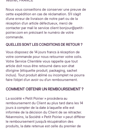
Vesinet, FRANCE
Nous vous conseillons de conserver une preuve de
cette expédition en cas de réclamation. S’il s’agit
d’une erreur de livraison de notre part ou de la
réception d’un article défectueux, merci de
contacter par mail le service client
bonjour@petit-
poirier.com
en précisant le numéro de votre
commande.
QUELLES SONT LES CONDITIONS DE RETOUR ?
Vous disposez de 14 jours francs à réception de
votre commande pour nous retourner votre colis.
Votre Service Clientèle vous rappelle que tout
article doit nous être retourné dans son état
d’origine (étiquette produit, packaging, sachet
inclus). Tout produit abîmé ou incomplet ne pourra
faire l’objet d’un avoir ou d’un remboursement.
COMMENT OBTENIR UN REMBOURSEMENT ?
La société « Petit Poirier » procèdera au
remboursement du Client au plus tard dans les 14
jours à compter de la date à laquelle elle est
informée de la décision du Client de se rétracter.
Néanmoins, la Société « Petit Poirier » peut différer
le remboursement jusqu’à récupération des
produits, la date retenue est celle du premier de