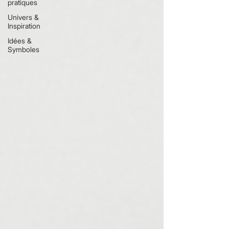
pratiques
Univers &
Inspiration
Idées &
Symboles