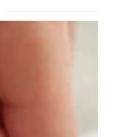
1. Prépare ton vêtement Choisis un tissu qui
supporte la chaleur (coton, jean, lin). Évite :
soie, laine, cachemire, cuir, matières très
synthétiques. 2. Place le patch Dispose-le à
l’endroit souhaité, côté colle contre le tissu. 3.
Protége-le Pose un tissu fin (type coton) ou
du papier cuisson par-dessus pour éviter de
brûler la broderie. 4. Fixe-le au fer Réglage :
fer très chaud, sans vapeur. Appuie
fortement pendant 15 secondes sans bouger.
5. Vérifie Laisse tiédir et sou