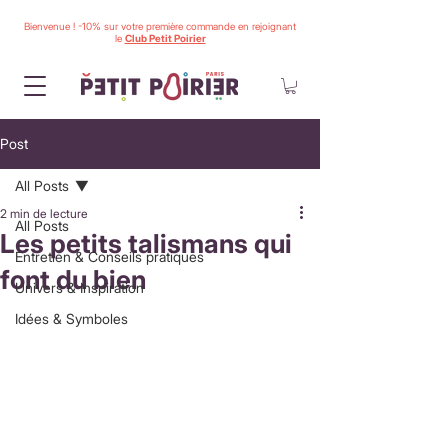
Bienvenue ! -10% sur votre première commande en rejoignant
le
Club Petit Poirier
Post
All Posts
2 min de lecture
All Posts
Les petits talismans qui
Entretien & Conseils pratiques
font du bien
Univers & Inspiration
Idées & Symboles