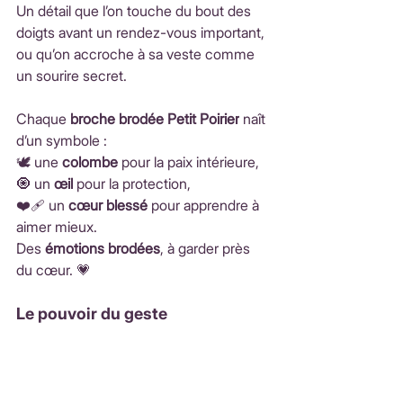
Un détail que l’on touche du bout des 
doigts avant un rendez-vous important, 
ou qu’on accroche à sa veste comme 
un sourire secret.
Chaque 
broche brodée Petit Poirier
 naît 
d’un symbole :
🕊️ une 
colombe
 pour la paix intérieure,
🧿 un 
œil
 pour la protection,
❤️‍🩹 un 
cœur blessé
 pour apprendre à 
aimer mieux.
Des 
émotions brodées
, à garder près 
du cœur. 💗
Le pouvoir du geste