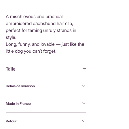
A mischievous and practical
embroidered dachshund hair clip,
perfect for taming unruly strands in
style.
Long, funny, and lovable — just like the
little dog you can’t forget.
Taille
Teckel : 6x3cm
Délais de livraison
FranceLivraison rapide sous 3 à 5 jours ouvrésFrais
Made in France
de livraison : 3,90 €Livraison offerte dès 80 €
d'achatInternationalLivraison sous 3 à 5 jours
Brodée à la machine et assemblée à la main en
ouvrésLes frais de livraison sont calculés en
Retour
France, par Alexandra, la créatrice Petit Poirier
fonction du pays de destination et affichés au