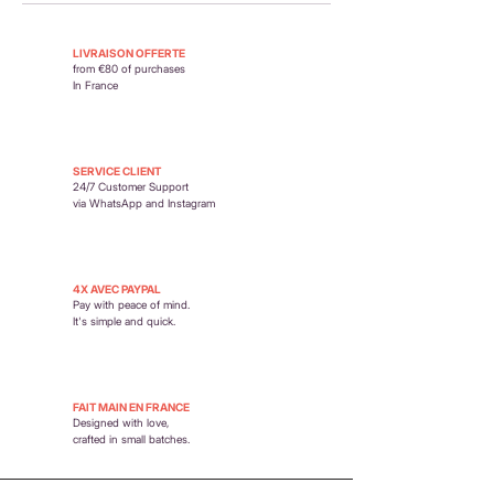
moment du paiement.
Retour possible sous 14 jours. En savoir plus :
https://www.petit-poirier.com/retours-et-
LIVRAISON OFFERTE
remboursements
from €80 of purchases
In France
SERVICE CLIENT
24/7 Customer Support
via WhatsApp and Instagram
4X AVEC PAYPAL
Pay with peace of mind.
It's simple and quick.
FAIT MAIN EN FRANCE
Designed with love,
crafted in small batches.