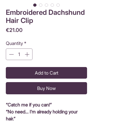
Embroidered Dachshund
Hair Clip
Price
€21.00
Quantity
*
Add to Cart
Buy Now
“Catch me if you can!”
“No need… I’m already holding your
hair.”