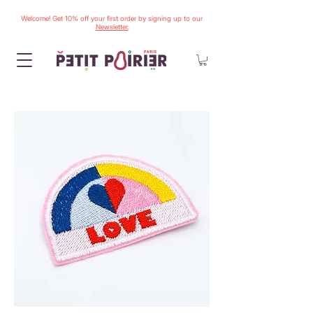
Welcome! Get 10% off your first order by signing up to our
Newsletter.