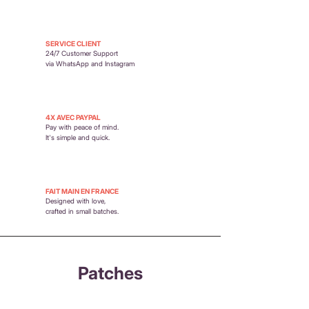
SERVICE CLIENT
24/7 Customer Support
via WhatsApp and Instagram
4X AVEC PAYPAL
Pay with peace of mind.
It's simple and quick.
FAIT MAIN EN FRANCE
Designed with love,
crafted in small batches.
Patches