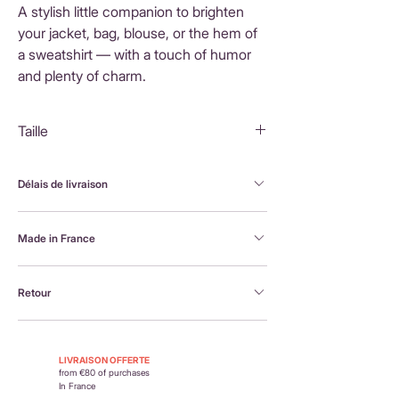
A stylish little companion to brighten
your jacket, bag, blouse, or the hem of
a sweatshirt — with a touch of humor
and plenty of charm.
Taille
Teckel : 8,5x4,5cm
Délais de livraison
FranceLivraison rapide sous 3 à 5 jours ouvrésFrais
Made in France
de livraison : 3,90 €Livraison offerte dès 80 €
d'achatInternationalLivraison sous 3 à 5 jours
Brodée à la machine et assemblée à la main en
ouvrésLes frais de livraison sont calculés en
Retour
France, par Alexandra, la créatrice Petit Poirier
fonction du pays de destination et affichés au
moment du paiement.
Retour possible sous 14 jours. En savoir plus :
https://www.petit-poirier.com/retours-et-
LIVRAISON OFFERTE
remboursements
from €80 of purchases
In France