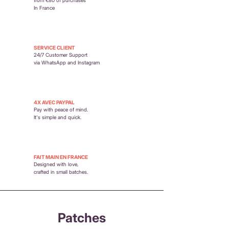
remboursements
In France
SERVICE CLIENT
24/7 Customer Support
via WhatsApp and Instagram
4X AVEC PAYPAL
Pay with peace of mind.
It's simple and quick.
FAIT MAIN EN FRANCE
Designed with love,
crafted in small batches.
Patches