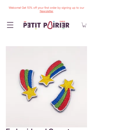
Welcome! Get 10% off your first order by signing up to our
Newsletter.