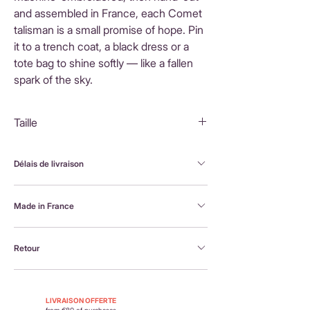
and assembled in France, each Comet
talisman is a small promise of hope. Pin
it to a trench coat, a black dress or a
tote bag to shine softly — like a fallen
spark of the sky.
Taille
4,5x2cm
Délais de livraison
FranceLivraison rapide sous 3 à 5 jours ouvrésFrais
Made in France
de livraison : 3,90 €Livraison offerte dès 80 €
d'achatInternationalLivraison sous 3 à 5 jours
Brodée à la machine et assemblée à la main en
ouvrésLes frais de livraison sont calculés en
Retour
France, par Alexandra, la créatrice Petit Poirier
fonction du pays de destination et affichés au
moment du paiement.
Retour possible sous 14 jours. En savoir plus :
https://www.petit-poirier.com/retours-et-
LIVRAISON OFFERTE
from €80 of purchases