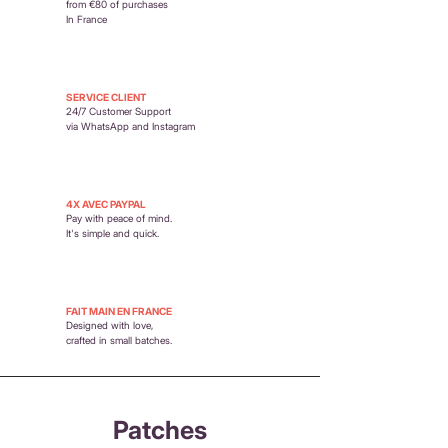
remboursements
from €80 of purchases
In France
SERVICE CLIENT
24/7 Customer Support
via WhatsApp and Instagram
4X AVEC PAYPAL
Pay with peace of mind.
It's simple and quick.
FAIT MAIN EN FRANCE
Designed with love,
crafted in small batches.
Patches