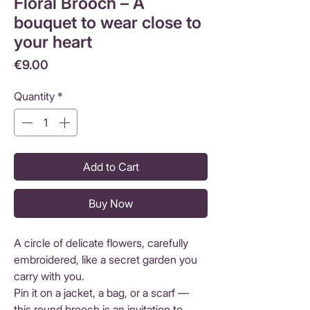
Floral Brooch – A
bouquet to wear close to
your heart
Price
€9.00
Quantity
*
Add to Cart
Buy Now
A circle of delicate flowers, carefully
embroidered, like a secret garden you
carry with you.
Pin it on a jacket, a bag, or a scarf —
this round brooch is an invitation to