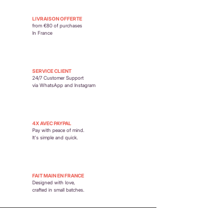
moment du paiement.
Retour possible sous 14 jours. En savoir plus :
https://www.petit-poirier.com/retours-et-
LIVRAISON OFFERTE
remboursements
from €80 of purchases
In France
SERVICE CLIENT
24/7 Customer Support
via WhatsApp and Instagram
4X AVEC PAYPAL
Pay with peace of mind.
It's simple and quick.
FAIT MAIN EN FRANCE
Designed with love,
crafted in small batches.