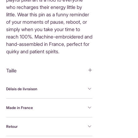
who recharges their energy little by
little. Wear this pin as a funny reminder
of your moments of pause, reboot, or
simply when you take your time to
reach 100%. Machine-embroidered and
hand-assembled in France, perfect for
quirky and patient spirits.
Taille
4,7X2,3 cm
Délais de livraison
FranceLivraison rapide sous 3 à 5 jours ouvrésFrais
Made in France
de livraison : 3,90 €Livraison offerte dès 80 €
d'achatInternationalLivraison sous 3 à 5 jours
Brodée à la machine et assemblée à la main en
ouvrésLes frais de livraison sont calculés en
Retour
France, par Alexandra, la créatrice Petit Poirier
fonction du pays de destination et affichés au