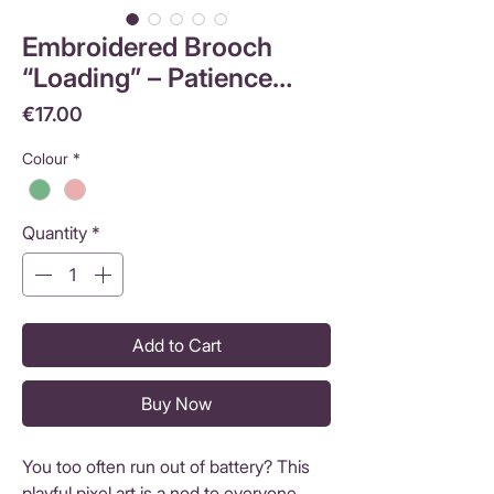
Embroidered Brooch
“Loading” – Patience…
Price
€17.00
Colour
*
Quantity
*
Add to Cart
Buy Now
You too often run out of battery? This
playful pixel art is a nod to everyone