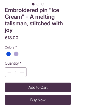
Embroidered pin "Ice
Cream" - A melting
talisman, stitched with
joy
Price
€18.00
Colors
*
Quantity
*
Add to Cart
Buy Now