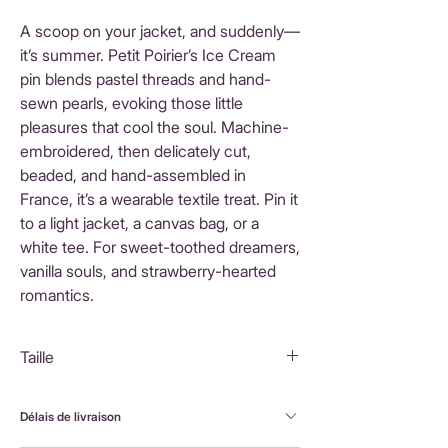
A scoop on your jacket, and suddenly—
it’s summer. Petit Poirier’s Ice Cream
pin blends pastel threads and hand-
sewn pearls, evoking those little
pleasures that cool the soul. Machine-
embroidered, then delicately cut,
beaded, and hand-assembled in
France, it’s a wearable textile treat. Pin it
to a light jacket, a canvas bag, or a
white tee. For sweet-toothed dreamers,
vanilla souls, and strawberry-hearted
romantics.
Taille
6X3,5 cm
Délais de livraison