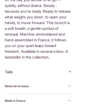
quietly, without drama. Simply…
because you're ready. Ready to release
what weighs you down, to open your
hands, to move forward. This brooch is
a soft breath, a gentle symbol of
renewal. Machine-embroidered and
hand-assembled in France, it follows
you on your quiet leaps toward
freedom. Available in several colors. A
bestseller in the collection.
Taille
6X5 cm
Délais de livraison
FranceLivraison rapide sous 3 à 5 jours ouvrésFrais
Made in France
de livraison : 3,90 €Livraison offerte dès 80 €