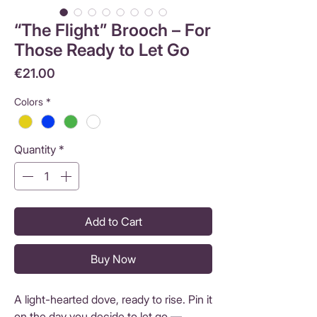
“The Flight” Brooch – For
Those Ready to Let Go
Price
€21.00
Colors
*
Quantity
*
Add to Cart
Buy Now
A light-hearted dove, ready to rise. Pin it
on the day you decide to let go —