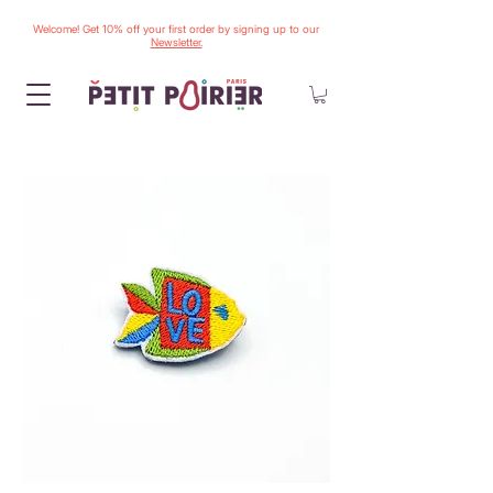
Welcome! Get 10% off your first order by signing up to our
Newsletter.