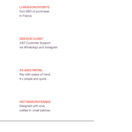
https://www.petit-poirier.com/retours-et-
LIVRAISON OFFERTE
remboursements
from €80 of purchases
In France
SERVICE CLIENT
24/7 Customer Support
via WhatsApp and Instagram
4X AVEC PAYPAL
Pay with peace of mind.
It's simple and quick.
FAIT MAIN EN FRANCE
Designed with love,
crafted in small batches.