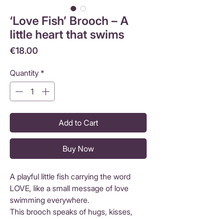
‘Love Fish’ Brooch – A
little heart that swims
Price
€18.00
Quantity
*
Add to Cart
Buy Now
A playful little fish carrying the word
LOVE, like a small message of love
swimming everywhere.
This brooch speaks of hugs, kisses,