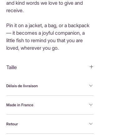
and kind words we love to give and
receive.
Pin it on a jacket, a bag, or a backpack
— it becomes a joyful companion, a
little fish to remind you that you are
loved, wherever you go.
Taille
5,5x4,5cm
Délais de livraison
FranceLivraison rapide sous 3 à 5 jours ouvrésFrais
Made in France
de livraison : 3,90 €Livraison offerte dès 80 €
d'achatInternationalLivraison sous 3 à 5 jours
Brodée à la machine et assemblée à la main en
ouvrésLes frais de livraison sont calculés en
Retour
France, par Alexandra, la créatrice Petit Poirier
fonction du pays de destination et affichés au
moment du paiement.
Retour possible sous 14 jours. En savoir plus :