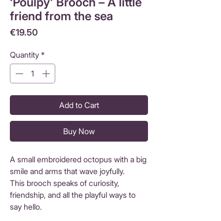
‘Poulpy’ Brooch – A little
friend from the sea
Price
€19.50
Quantity
*
Add to Cart
Buy Now
A small embroidered octopus with a big
smile and arms that wave joyfully.
This brooch speaks of curiosity,
friendship, and all the playful ways to
say hello.