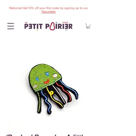
Welcome! Get 10% off your first order by signing up to our
Newsletter.