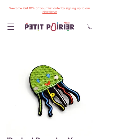
Welcome! Get 10% off your first order by signing up to our
Newsletter.