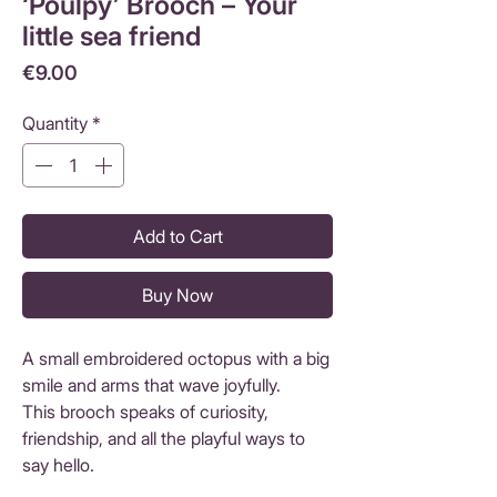
‘Poulpy’ Brooch – Your
little sea friend
Price
€9.00
Quantity
*
Add to Cart
Buy Now
A small embroidered octopus with a big
smile and arms that wave joyfully.
This brooch speaks of curiosity,
friendship, and all the playful ways to
say hello.