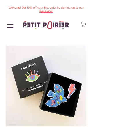
Welcome! Get 10% off your first order by signing up to our
Newsletter.