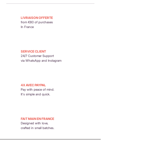
moment du paiement.
Retour possible sous 14 jours. En savoir plus :
https://www.petit-poirier.com/retours-et-
LIVRAISON OFFERTE
remboursements
from €80 of purchases
In France
SERVICE CLIENT
24/7 Customer Support
via WhatsApp and Instagram
4X AVEC PAYPAL
Pay with peace of mind.
It's simple and quick.
FAIT MAIN EN FRANCE
Designed with love,
crafted in small batches.