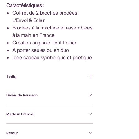
Caractéristiques :
Coffret de 2 broches brodées :
L’Envol & Éclair
Brodées à la machine et assemblées
à la main en France
Création originale Petit Poirier
À porter seules ou en duo
Idée cadeau symbolique et poétique
Taille
Colombe : 6x5cm
Éclair : 4x2cm
Délais de livraison
FranceLivraison rapide sous 3 à 5 jours ouvrésFrais
Made in France
de livraison : 3,90 €Livraison offerte dès 80 €
d'achatInternationalLivraison sous 3 à 5 jours
Brodée à la machine et assemblée à la main en
ouvrésLes frais de livraison sont calculés en
Retour
France, par Alexandra, la créatrice Petit Poirier
fonction du pays de destination et affichés au