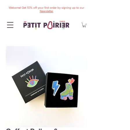
Welcome! Get 10% off your first order by signing up to our
Newsletter.