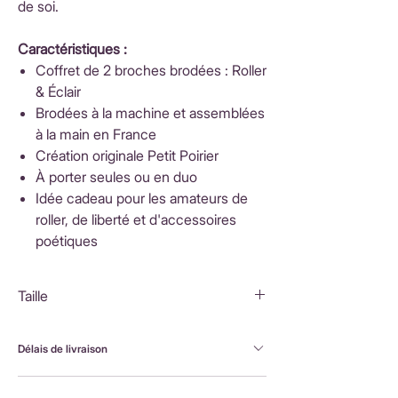
de soi.
Caractéristiques :
Coffret de 2 broches brodées : Roller
& Éclair
Brodées à la machine et assemblées
à la main en France
Création originale Petit Poirier
À porter seules ou en duo
Idée cadeau pour les amateurs de
roller, de liberté et d'accessoires
poétiques
Taille
Coffret : 8,5x8,5x2cm
Roller : 5x3,5cm
Délais de livraison
Éclair : 4x2cm
FranceLivraison rapide sous 3 à 5 jours ouvrésFrais