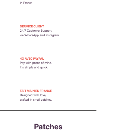
In France
SERVICE CLIENT
24/7 Customer Support
via WhatsApp and Instagram
4X AVEC PAYPAL
Pay with peace of mind.
It's simple and quick.
FAIT MAIN EN FRANCE
Designed with love,
crafted in small batches.
Patches