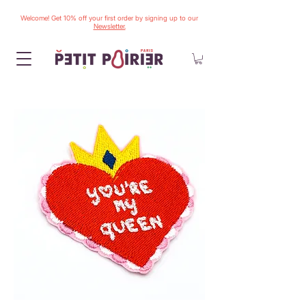
Welcome! Get 10% off your first order by signing up to our
Newsletter.