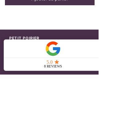
PETIT POIRIER
Broches brodées
Patchs thermocollants
Barrettes brodées
Notre histoire
Journal
ACHATS EN LIGNE
CGV
Paiement et livraison
Retour et remboursement
Politique de confidentialité
SERVICE CLIENTS
Contact
Presse
Espace Revendeur
Compte Acheteur
Bénéficiez des offres exclusives en rejoignant le
CLUB Petit