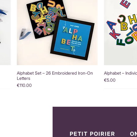
Alphabet Set – 26 Embroidered Iron-On
Alphabet – Indivi
Letters
Price
€5.00
Price
€110.00
PETIT POIRIER
O