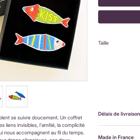
Taille
Coffret : 8,5x8,5
Poisson lignes : 
Poisson kiss : 6x
Délais de livraison
lent se suivre doucement. Un coffret
 liens invisibles, l'amitié, la complicité
FranceLivraison rap
ui nous accompagnent au fil du temps.
de livraison : 3,90
Made in France