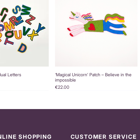
dual Letters
‘Magical Unicorn’ Patch – Believe in the
impossible
Price
€22.00
NLINE SHOPPING
CUSTOMER SERVICE