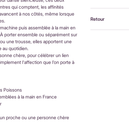
leur danse silencieuse, ces deux
d'achatInternationa
tres qui comptent, les affinités
ouvrésLes frais de 
Brodée à la machin
i avancent à nos côtés, même lorsque
fonction du pays de
France, par Alexandr
Retour
es.
moment du paieme
 machine puis assemblée à la main en
Retour possible sou
. À porter ensemble ou séparément sur
https://www.petit-p
ou une trousse, elles apportent une
remboursements
 au quotidien.
rsonne chère, pour célébrer un lien
implement l'affection que l'on porte à
es Poissons
emblées à la main en France
r
 un proche ou une personne chère