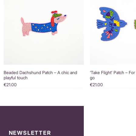
Beaded Dachshund Patch – A chic and
‘Take Flight’ Patch – For
playful touch
go
Price
Price
€21.00
€21.00
NEWSLETTER