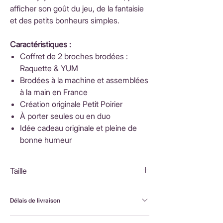
afficher son goût du jeu, de la fantaisie
et des petits bonheurs simples.
Caractéristiques :
Coffret de 2 broches brodées :
Raquette & YUM
Brodées à la machine et assemblées
à la main en France
Création originale Petit Poirier
À porter seules ou en duo
Idée cadeau originale et pleine de
bonne humeur
Taille
Coffret : 8,5x8,5x2cm
Tennis : 5,5x2,5cm
Délais de livraison
Jus Yum : 4,5x5cm
FranceLivraison rapide sous 3 à 5 jours ouvrésFrais