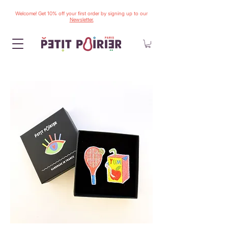
Welcome! Get 10% off your first order by signing up to our
Newsletter.