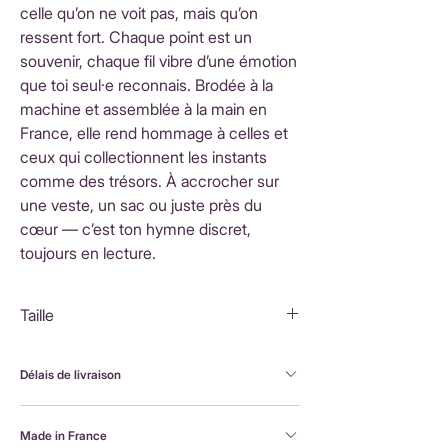
celle qu’on ne voit pas, mais qu’on
ressent fort. Chaque point est un
souvenir, chaque fil vibre d’une émotion
que toi seul·e reconnais. Brodée à la
machine et assemblée à la main en
France, elle rend hommage à celles et
ceux qui collectionnent les instants
comme des trésors. À accrocher sur
une veste, un sac ou juste près du
cœur — c’est ton hymne discret,
toujours en lecture.
Taille
5X4,8 cm
Délais de livraison
FranceLivraison rapide sous 3 à 5 jours ouvrésFrais
Made in France
de livraison : 3,90 €Livraison offerte dès 80 €