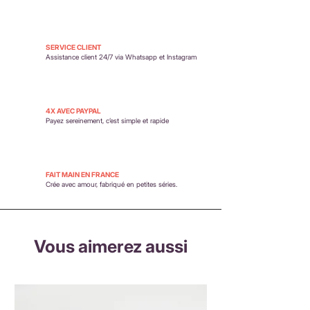
SERVICE CLIENT
Assistance client 24/7 via Whatsapp et Instagram
4X AVEC PAYPAL
Payez sereinement,
c’est simple et rapide
FAIT MAIN EN FRANCE
Crée avec amour, fabriqué en petites séries.
Vous aimerez aussi