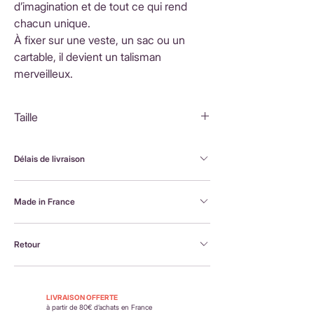
d’imagination et de tout ce qui rend
chacun unique.
À fixer sur une veste, un sac ou un
cartable, il devient un talisman
merveilleux.
Taille
Licorne : 14x6cm
Délais de livraison
FranceLivraison rapide sous 3 à 5 jours ouvrésFrais
Made in France
de livraison : 3,90 €Livraison offerte dès 80 €
d'achatInternationalLivraison sous 3 à 5 jours
Brodée à la machine et assemblée à la main en
ouvrésLes frais de livraison sont calculés en
Retour
France, par Alexandra, la créatrice Petit Poirier
fonction du pays de destination et affichés au
moment du paiement.
Retour possible sous 14 jours. En savoir plus :
https://www.petit-poirier.com/retours-et-
LIVRAISON OFFERTE
remboursements
à partir de 80€ d’achats en France