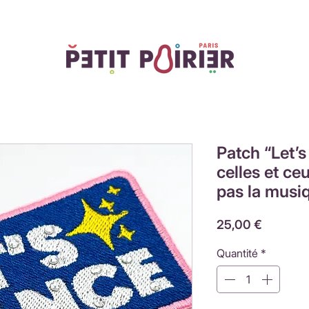
 ! -10% sur votre première commande en rejoignant le
Club Pet
Patch “Let’
celles et ce
pas la musi
Prix
25,00 €
Quantité
*