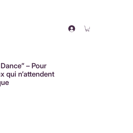
it Poirier
s Dance” – Pour
ux qui n’attendent
que