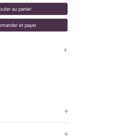
outer au panier
mander et payer
de sous 3 à 5 jours ouvrés