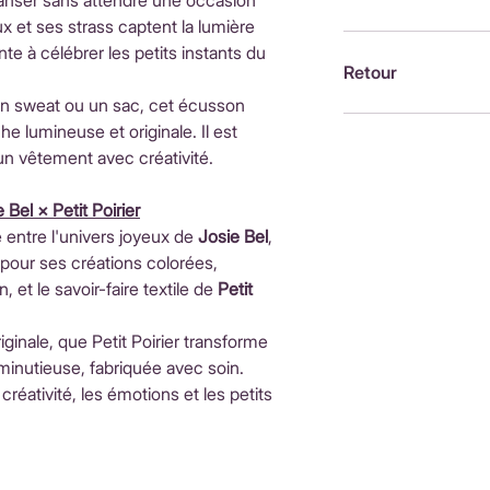
danser sans attendre une occasion
Frais de livrai
x et ses strass captent la lumière
Brodée à la machin
Livraison offe
e à célébrer les petits instants du
France, par Alexandr
Retour
International
 un sweat ou un sac, cet écusson
Livraison sous
Retour possible sou
e lumineuse et originale. Il est
Les frais de li
En savoir plus : 
htt
un vêtement avec créativité.
du pays de des
poirier.com/retou
du paiement.
 Bel × Petit Poirier
 entre l'univers joyeux de
Josie Bel
,
 pour ses créations colorées,
 et le savoir-faire textile de
Petit
riginale, que Petit Poirier transforme
 minutieuse, fabriquée avec soin.
créativité, les émotions et les petits