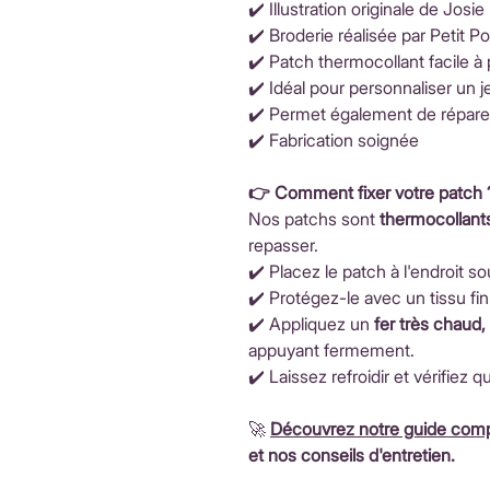
✔️ Illustration originale de Josie
✔️ Broderie réalisée par Petit Poi
✔️ Patch thermocollant facile à
✔️ Idéal pour personnaliser un 
✔️ Permet également de répare
✔️ Fabrication soignée
👉 Comment fixer votre patch 
Nos patchs sont
thermocollant
repasser.
✔️ Placez le patch à l'endroit so
✔️ Protégez-le avec un tissu fin
✔️ Appliquez un
fer très chaud
appuyant fermement.
✔️ Laissez refroidir et vérifiez q
🚀
Découvrez notre guide comp
et nos conseils d'entretien.