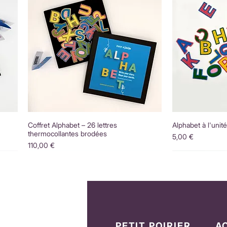
Coffret Alphabet – 26 lettres
Alphabet à l'unit
thermocollantes brodées
Prix
5,00 €
Prix
110,00 €
PETIT POIRIER
A