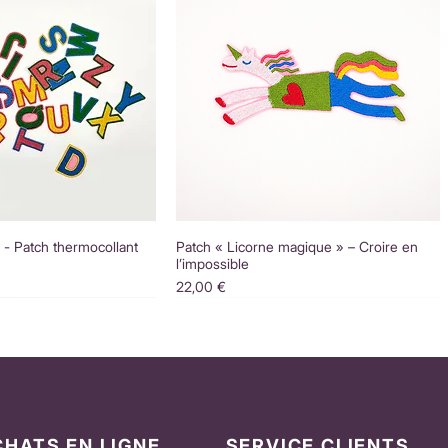
é - Patch thermocollant
Patch « Licorne magique » – Croire en
l’impossible
Prix
22,00 €
CHATS EN LIGNE
SERVICE CLIENTS