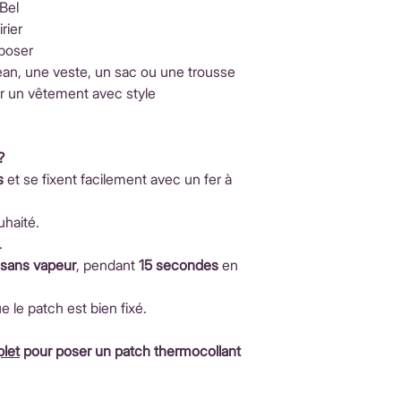
 Bel
rier
 poser
jean, une veste, un sac ou une trousse
r un vêtement avec style
?
s
et se fixent facilement avec un fer à
uhaité.
.
, sans vapeur
, pendant
15 secondes
en
ue le patch est bien fixé.
let
pour poser un patch thermocollant