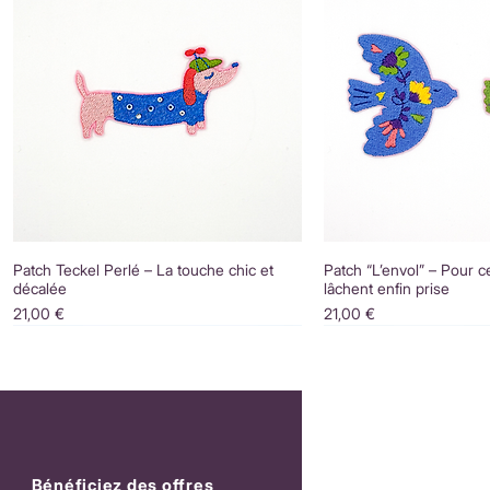
Patch Teckel Perlé – La touche chic et
Patch “L’envol” – Pour c
décalée
lâchent enfin prise
Prix
Prix
21,00 €
21,00 €
Bénéficiez des offres