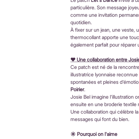
Le patch
Let's Dance
invite à 
particulière. Son message joyeu
comme une invitation permanent
quotidien.
À fixer sur un jean, une veste,
thermocollant apporte une touch
également parfait pour réparer 
♥️ Une collaboration entre Josie
Ce patch est né de la rencontre
illustratrice lyonnaise reconnue
spontanées et pleines d'émotion,
Poirier
.
Josie Bel imagine l'illustration o
ensuite en une broderie textile
Une collaboration qui célèbre la 
messages qui font du bien.
☀️ Pourquoi on l'aime