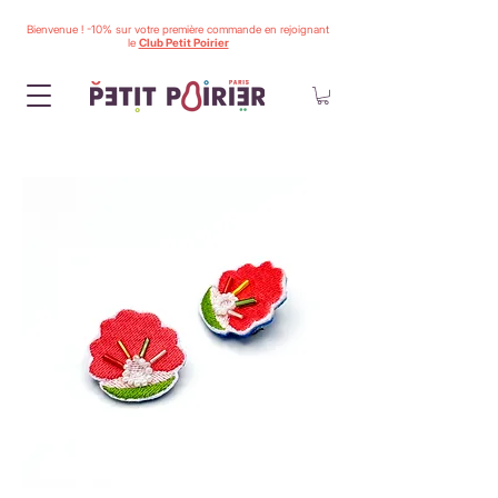
Bienvenue ! -10% sur votre première commande en rejoignant
le
Club Petit Poirier