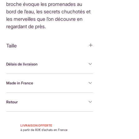
broche évoque les promenades au
bord de l’eau, les secrets chuchotés et
les merveilles que l’on découvre en
regardant de près.
Taille
3,5x3,5cm
Délais de livraison
FranceLivraison rapide sous 3 à 5 jours ouvrésFrais
Made in France
de livraison : 3,90 €Livraison offerte dès 80 €
d'achatInternationalLivraison sous 3 à 5 jours
Brodée à la machine et assemblée à la main en
ouvrésLes frais de livraison sont calculés en
Retour
France, par Alexandra, la créatrice Petit Poirier
fonction du pays de destination et affichés au
moment du paiement.
Retour possible sous 14 jours. En savoir plus :
https://www.petit-poirier.com/retours-et-
LIVRAISON OFFERTE
remboursements
à partir de 80€ d’achats en France