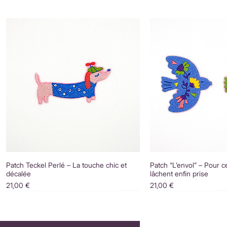
Patch Teckel Perlé – La touche chic et
Patch “L’envol” – Pour c
décalée
lâchent enfin prise
Prix
Prix
21,00 €
21,00 €