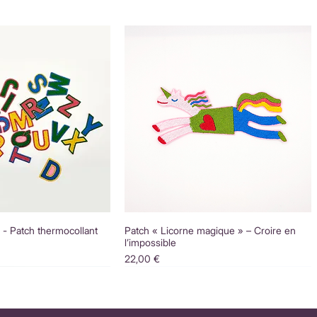
é - Patch thermocollant
Patch « Licorne magique » – Croire en
l’impossible
Prix
22,00 €