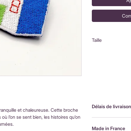
Aj
Com
Taille
4,5x5cm
Délais de livraison
ranquille et chaleureuse. Cette broche
 où l’on se sent bien, les histoires qu’on
FranceLivraison rap
lumées.
de livraison : 3,90
Made in France