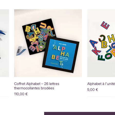
Coffret Alphabet – 26 lettres
Alphabet à l'unit
thermocollantes brodées
Prix
5,00 €
Prix
110,00 €