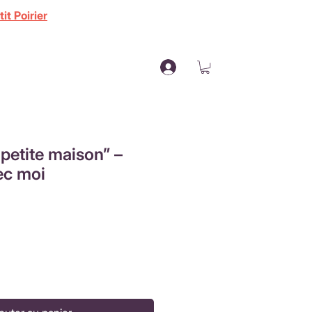
it Poirier
petite maison” –
ec moi