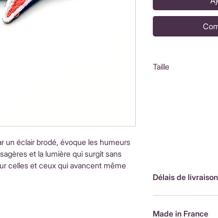
Aj
Com
Taille
4x3,5cm
ar un éclair brodé, évoque les humeurs
agères et la lumière qui surgit sans
our celles et ceux qui avancent même
Délais de livraison
FranceLivraison rap
de livraison : 3,90
Made in France