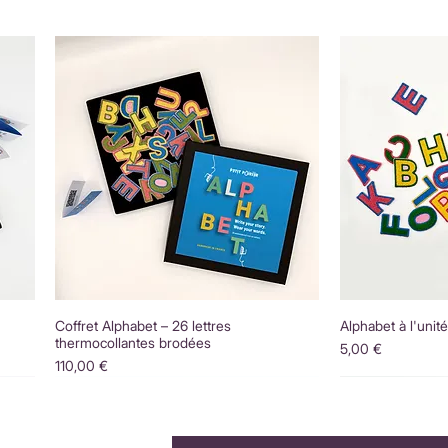
Coffret Alphabet – 26 lettres
Alphabet à l'unit
thermocollantes brodées
Prix
5,00 €
Prix
110,00 €