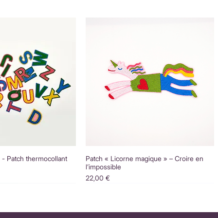
é - Patch thermocollant
Patch « Licorne magique » – Croire en
l’impossible
Prix
22,00 €