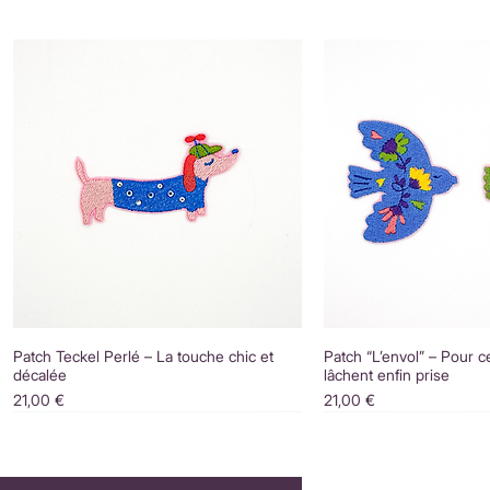
Patch Teckel Perlé – La touche chic et
Patch “L’envol” – Pour c
décalée
lâchent enfin prise
Prix
Prix
21,00 €
21,00 €