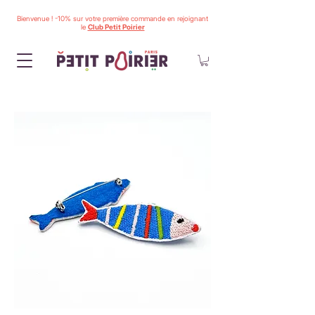
Bienvenue ! -10% sur votre première commande en rejoignant
le
Club Petit Poirier