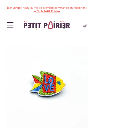
Bienvenue ! -10% sur votre première commande en rejoignant
le
Club Petit Poirier