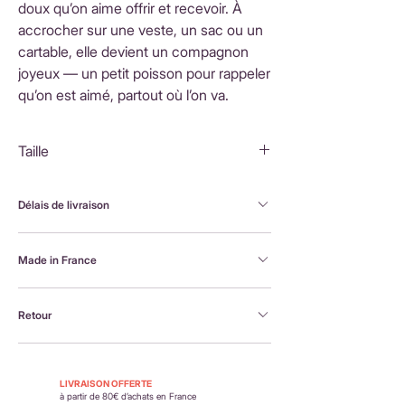
doux qu’on aime offrir et recevoir. À
accrocher sur une veste, un sac ou un
cartable, elle devient un compagnon
joyeux — un petit poisson pour rappeler
qu’on est aimé, partout où l’on va.
Taille
5,5x4,5cm
Délais de livraison
FranceLivraison rapide sous 3 à 5 jours ouvrésFrais
Made in France
de livraison : 3,90 €Livraison offerte dès 80 €
d'achatInternationalLivraison sous 3 à 5 jours
Brodée à la machine et assemblée à la main en
ouvrésLes frais de livraison sont calculés en
Retour
France, par Alexandra, la créatrice Petit Poirier
fonction du pays de destination et affichés au
moment du paiement.
Retour possible sous 14 jours. En savoir plus :
https://www.petit-poirier.com/retours-et-
LIVRAISON OFFERTE
remboursements
à partir de 80€ d’achats en France