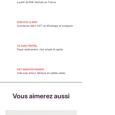
remboursements
à partir de 80€ d’achats en France
SERVICE CLIENT
Assistance client 24/7 via Whatsapp et Instagram
4X AVEC PAYPAL
Payez sereinement,
c’est simple et rapide
FAIT MAIN EN FRANCE
Crée avec amour, fabriqué en petites séries.
Vous aimerez aussi