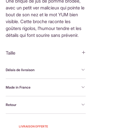
Une brique de jus de pomme brodée,
avec un petit ver malicieux qui pointe le
bout de son nez et le mot YUM bien
visible. Cette broche raconte les
goûters rigolos, l’humour tendre et les
détails qui font sourire sans prévenir.
Taille
4,5x5cm
Délais de livraison
FranceLivraison rapide sous 3 à 5 jours ouvrésFrais
Made in France
de livraison : 3,90 €Livraison offerte dès 80 €
d'achatInternationalLivraison sous 3 à 5 jours
Brodée à la machine et assemblée à la main en
ouvrésLes frais de livraison sont calculés en
Retour
France, par Alexandra, la créatrice Petit Poirier
fonction du pays de destination et affichés au
moment du paiement.
Retour possible sous 14 jours. En savoir plus :
https://www.petit-poirier.com/retours-et-
LIVRAISON OFFERTE