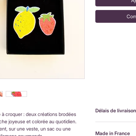
Aj
Com
Délais de livraison
e à croquer : deux créations brodées
he joyeuse et colorée au quotidien.
FranceLivraison rap
nt, sur une veste, un sac ou une
de livraison : 3,90
Made in France