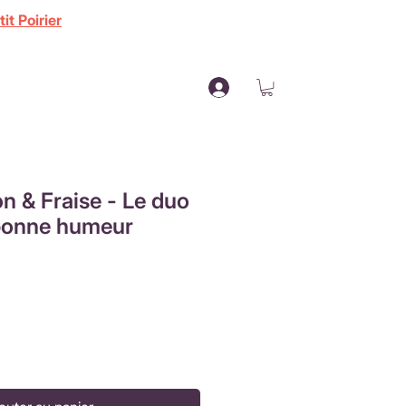
it Poirier
on & Fraise - Le duo
 bonne humeur