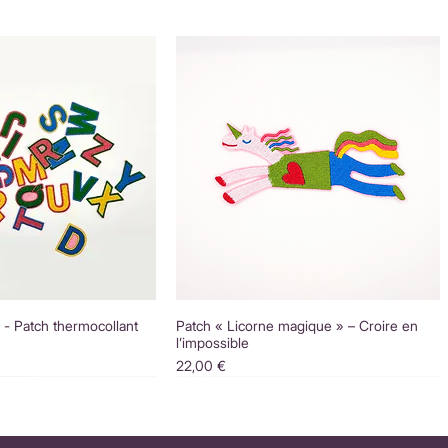
é - Patch thermocollant
Patch « Licorne magique » – Croire en
l’impossible
Prix
22,00 €