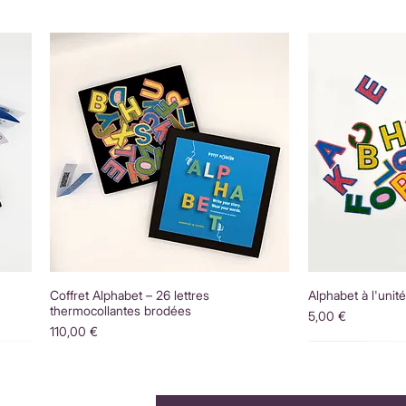
Coffret Alphabet – 26 lettres
Alphabet à l'unit
thermocollantes brodées
Prix
5,00 €
Prix
110,00 €