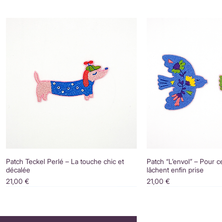
Patch Teckel Perlé – La touche chic et
Patch “L’envol” – Pour c
décalée
lâchent enfin prise
Prix
Prix
21,00 €
21,00 €