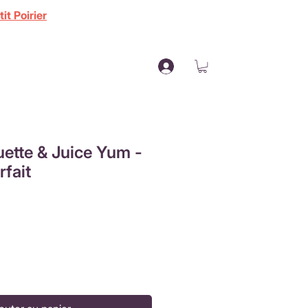
it Poirier
uette & Juice Yum -
rfait