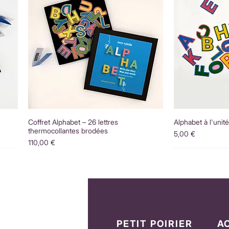
Coffret Alphabet – 26 lettres
Alphabet à l'unit
thermocollantes brodées
Prix
5,00 €
Prix
110,00 €
PETIT POIRIER
A