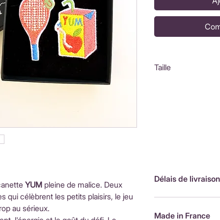
Aj
Com
Taille
Coffret : 8,5x8,5
Tennis : 5,5x2,5c
Jus Yum : 4,5x5c
Délais de livraison
canette
YUM
pleine de malice. Deux
qui célèbrent les petits plaisirs, le jeu
FranceLivraison rap
trop au sérieux.
de livraison : 3,90
Made in France