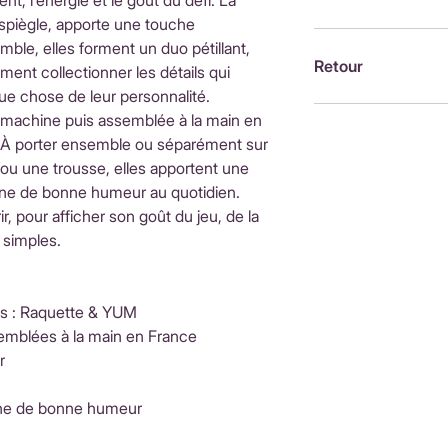
, l'énergie et le goût du défi. La
d'achatInternationa
espiègle, apporte une touche
ouvrésLes frais de 
Brodée à la machin
ble, elles forment un duo pétillant,
fonction du pays de
France, par Alexandr
Retour
iment collectionner les détails qui
moment du paieme
ue chose de leur personnalité.
Retour possible sou
 machine puis assemblée à la main en
https://www.petit-p
. À porter ensemble ou séparément sur
remboursements
ou une trousse, elles apportent une
eine de bonne humeur au quotidien.
ir, pour afficher son goût du jeu, de la
 simples.
es : Raquette & YUM
emblées à la main en France
r
eine de bonne humeur