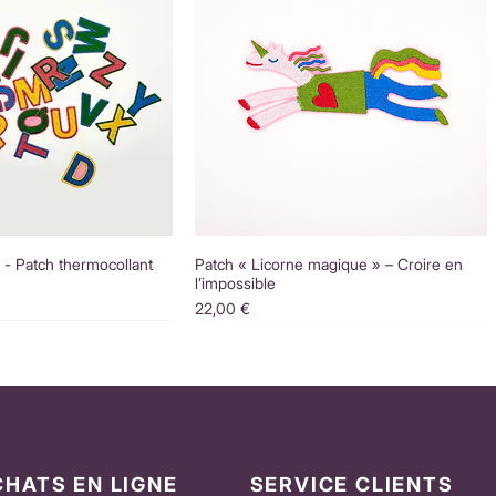
é - Patch thermocollant
Patch « Licorne magique » – Croire en
l’impossible
Prix
22,00 €
CHATS EN LIGNE
SERVICE CLIENTS