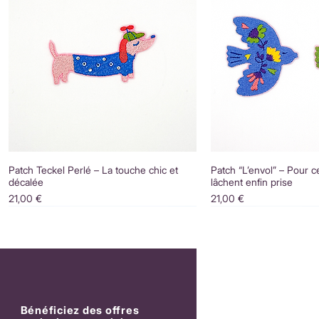
Patch Teckel Perlé – La touche chic et
Patch “L’envol” – Pour c
décalée
lâchent enfin prise
Prix
Prix
21,00 €
21,00 €
Bénéficiez des offres