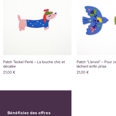
Patch Teckel Perlé – La touche chic et
Patch “L’envol” – Pour c
décalée
lâchent enfin prise
Prix
Prix
21,00 €
21,00 €
Bénéficiez des offres