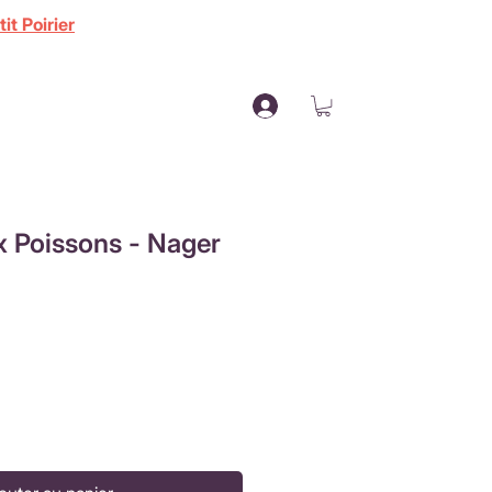
it Poirier
x Poissons - Nager