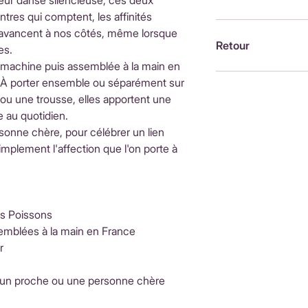
leur danse silencieuse, ces deux
d'achatInternationa
tres qui comptent, les affinités
ouvrésLes frais de 
Brodée à la machin
i avancent à nos côtés, même lorsque
fonction du pays de
France, par Alexandr
Retour
es.
moment du paieme
 machine puis assemblée à la main en
Retour possible sou
. À porter ensemble ou séparément sur
https://www.petit-p
ou une trousse, elles apportent une
remboursements
 au quotidien.
rsonne chère, pour célébrer un lien
implement l'affection que l'on porte à
es Poissons
emblées à la main en France
r
 un proche ou une personne chère