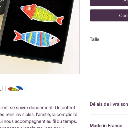
Aj
Com
Taille
Coffret : 8,5x8,5
Poisson lignes : 
Poisson kiss : 6x
Délais de livraison
lent se suivre doucement. Un coffret
 liens invisibles, l'amitié, la complicité
FranceLivraison rap
ui nous accompagnent au fil du temps.
de livraison : 3,90
Made in France