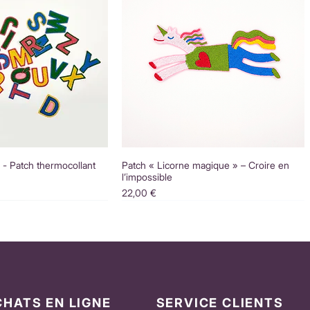
é - Patch thermocollant
Patch « Licorne magique » – Croire en
l’impossible
Prix
22,00 €
CHATS EN LIGNE
SERVICE CLIENTS