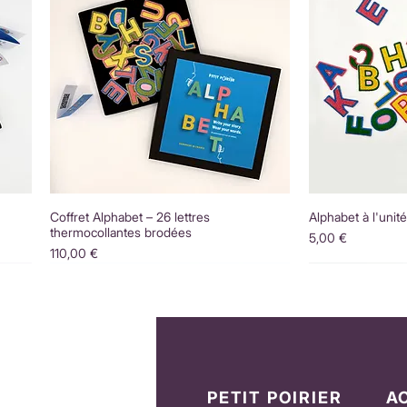
Coffret Alphabet – 26 lettres
Alphabet à l'unit
thermocollantes brodées
Prix
5,00 €
Prix
110,00 €
PETIT POIRIER
A